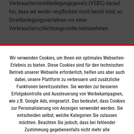
Verbraucherstreitbeilegungsgesetz (VSBG) darauf
hin, dass wir weder verpflichtet noch bereit sind, an
Streitbeilegungsverfahren vor einer
Verbraucherschlichtungsstelle teilzunehmen.
Wir verwenden Cookies, um Ihnen ein optimales Webseiten-
Erlebnis zu bieten. Diese Cookies sind für den technischen
Informationen
Betrieb unserer Webseite erforderlich, helfen uns aber auch
dabei, unsere Plattform zu verbessern und zusätzliche
Funktionen bereitzustellen. Sie werden zur besseren
Erfolgskontrolle und Aussteuerung von Werbekampagnen,
Impressum
wie z.B. Google Ads, eingesetzt. Das bedeutet, dass Cookies
Datenschutz
Die Malteser
zur Personalisierung von Anzeigen verwendet werden. Sie
Kontakt
entscheiden selbst, welche Kategorien Sie zulassen
möchten. Beachten Sie jedoch, dass bei fehlender
Malteser in Deutschland
Zustimmung gegebenenfalls nicht mehr alle