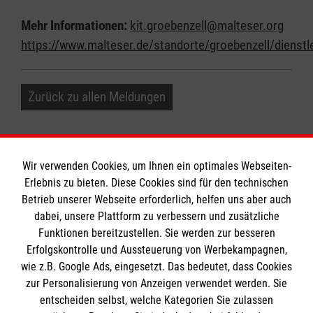
Mehr Informationen:
kit.groebenzell@malteser.org
https://www.malteser.de/standorte/groebenzell/dienstl
Zurück zu allen Meldungen
Wir verwenden Cookies, um Ihnen ein optimales Webseiten-
Erlebnis zu bieten. Diese Cookies sind für den technischen
Betrieb unserer Webseite erforderlich, helfen uns aber auch
Informationen
dabei, unsere Plattform zu verbessern und zusätzliche
Funktionen bereitzustellen. Sie werden zur besseren
Erfolgskontrolle und Aussteuerung von Werbekampagnen,
Impressum
wie z.B. Google Ads, eingesetzt. Das bedeutet, dass Cookies
Datenschutz
Die Malteser
zur Personalisierung von Anzeigen verwendet werden. Sie
Kontakt
entscheiden selbst, welche Kategorien Sie zulassen