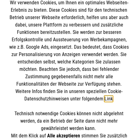
Wir verwenden Cookies, um Ihnen ein optimales Webseiten-
Erlebnis zu bieten. Diese Cookies sind für den technischen
Betrieb unserer Webseite erforderlich, helfen uns aber auch
Informationen
dabei, unsere Plattform zu verbessern und zusätzliche
Funktionen bereitzustellen. Sie werden zur besseren
Erfolgskontrolle und Aussteuerung von Werbekampagnen,
Impressum
wie z.B. Google Ads, eingesetzt. Das bedeutet, dass Cookies
Datenschutz
Die Malteser
zur Personalisierung von Anzeigen verwendet werden. Sie
Barrierefreiheit
entscheiden selbst, welche Kategorien Sie zulassen
Kontakt
möchten. Beachten Sie jedoch, dass bei fehlender
Malteser in Deutschland
Zustimmung gegebenenfalls nicht mehr alle
Funktionalitäten der Webseite zur Verfügung stehen.
Malteserorden
Spendenkonto
Weitere Infos finden Sie in unseren speziellen Cookie-
Sharepoint
Datenschutzhinweisen unter folgendem
Link
.
Empfänger: Malteser Hilfsdienst e.V.
Technisch notwendige Cookies können nicht abgelehnt
Bank: Pax-Bank
So finden Sie uns
werden, da ein Betrieb der Seite dann nicht mehr
IBAN: DE26 3706 0120 1201 2260 11
gewährleistet werden kann.
Mit dem Klick auf
Alle akzeptieren
stimmen Sie zusätzlich
BIC: GENODED1PA7