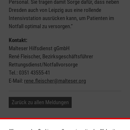
Personal. Sie tragen damit Sorge dafür, dass neben
Dresden auch von Leipzig aus eine rollende
Intensivstation ausrücken kann, um Patienten im
Notfall optimal zu versorgen.“
Kontakt:
Malteser Hilfsdienst gGmbH
René Fleischer, Bezirksgeschäftsführer
Rettungsdienst/Notfallvorsorge
Tel.: 0351 43555-41
E-Mail:
rene.fleischer@malteser.org
Zurück zu allen Meldungen