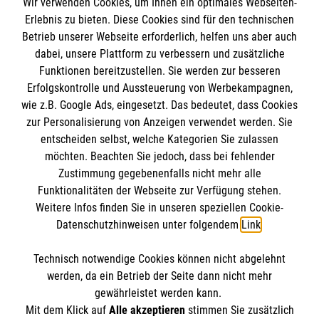
Wir verwenden Cookies, um Ihnen ein optimales Webseiten-
Erlebnis zu bieten. Diese Cookies sind für den technischen
Betrieb unserer Webseite erforderlich, helfen uns aber auch
Informationen
dabei, unsere Plattform zu verbessern und zusätzliche
Funktionen bereitzustellen. Sie werden zur besseren
Erfolgskontrolle und Aussteuerung von Werbekampagnen,
Impressum
wie z.B. Google Ads, eingesetzt. Das bedeutet, dass Cookies
Datenschutz
Die Malteser
zur Personalisierung von Anzeigen verwendet werden. Sie
Barrierefreiheit
entscheiden selbst, welche Kategorien Sie zulassen
Kontakt
möchten. Beachten Sie jedoch, dass bei fehlender
Malteser in Deutschland
Zustimmung gegebenenfalls nicht mehr alle
Funktionalitäten der Webseite zur Verfügung stehen.
Malteserorden
Spendenkonto
Weitere Infos finden Sie in unseren speziellen Cookie-
Sharepoint
Datenschutzhinweisen unter folgendem
Link
.
Empfänger: Malteser Hilfsdienst e.V.
Technisch notwendige Cookies können nicht abgelehnt
Bank: Pax-Bank
So finden Sie uns
werden, da ein Betrieb der Seite dann nicht mehr
IBAN: DE26 3706 0120 1201 2260 11
gewährleistet werden kann.
Mit dem Klick auf
Alle akzeptieren
stimmen Sie zusätzlich
BIC: GENODED1PA7