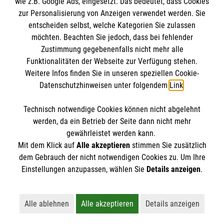
wie z.B. Google Ads, eingesetzt. Das bedeutet, dass Cookies
Datenschutz
Die Malteser
zur Personalisierung von Anzeigen verwendet werden. Sie
Barrierefreiheit
entscheiden selbst, welche Kategorien Sie zulassen
Kontakt
möchten. Beachten Sie jedoch, dass bei fehlender
Malteser in Deutschland
Zustimmung gegebenenfalls nicht mehr alle
Malteserorden
Funktionalitäten der Webseite zur Verfügung stehen.
Spendenkonto
Weitere Infos finden Sie in unseren speziellen Cookie-
Sharepoint
Datenschutzhinweisen unter folgendem
Link
.
Empfänger: Malteser Hilfsdienst e.V.
Technisch notwendige Cookies können nicht abgelehnt
Bank: Pax-Bank
So finden Sie uns
werden, da ein Betrieb der Seite dann nicht mehr
IBAN: DE26 3706 0120 1201 2260 11
gewährleistet werden kann.
Mit dem Klick auf
Alle akzeptieren
stimmen Sie zusätzlich
BIC: GENODED1PA7
Gliederung Taucha
dem Gebrauch der nicht notwendigen Cookies zu. Um Ihre
Der Malteser Hilfsdienst e.V. ist als eingetragene
Einstellungen anzupassen, wählen Sie
Details anzeigen
.
Pfarrgruppe Burgstädt
gemeinnützige Organisation von der Körperschaft- und
Leipziger Straße 102
Gewerbesteuer befreit.
04425 Taucha
Alle ablehnen
Alle akzeptieren
Details anzeigen
Lehnt alle nicht-essentiellen Cookies ab
Akzeptiert alle Cookies einschließl
Öffnet detaillie
gliederung.taucha@malteser.org