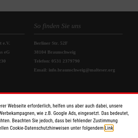
So finden Sie uns
 e.V.
Berliner Str. 52F
as eG
38104 Braunschweig
230
Telefon:
0531 2379790
Email:
info.braunschweig@malteser.org
rer Webseite erforderlich, helfen uns aber auch dabei, unsere
 Werbekampagnen, wie z.B. Google Ads, eingesetzt. Das bedeutet,
chten. Beachten Sie jedoch, dass bei fehlender Zustimmung
ziellen Cookie-Datenschutzhinweisen unter folgendem
Link
.