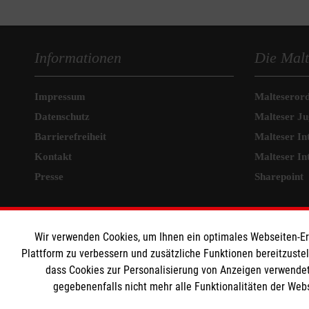
Informationen
Die Malt
Impressum
Malteseror
Datenschutz
Malteser J
Barrierefreiheit
Malteser In
Kontakt
Malteser In
Presse
Sharepoint
MPG Ansprechpartner
Wir verwenden Cookies, um Ihnen ein optimales Webseiten-Erle
Den Beauftragten für
Plattform zu verbessern und zusätzliche Funktionen bereitzuste
dass Cookies zur Personalisierung von Anzeigen verwendet
Medizinproduktesicherheit im Malteser
gegebenenfalls nicht mehr alle Funktionalitäten der Web
Rettungsdienst und den Einsatzdiensten der