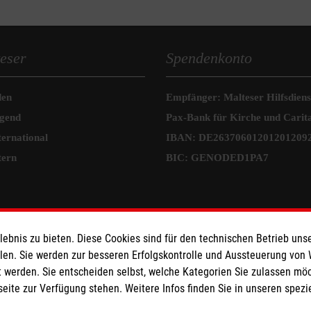
eser
Spendenkonto
den
Empfänger: Malteser Hilfsdienst
ugend
Pax-Bank für Kirche und Carit
ternational
IBAN: DE26370601201201209
tern
BIC: GENODED1PA7
bnis zu bieten. Diese Cookies sind für den technischen Betrieb unse
llen. Sie werden zur besseren Erfolgskontrolle und Aussteuerung von
 werden. Sie entscheiden selbst, welche Kategorien Sie zulassen mö
seite zur Verfügung stehen. Weitere Infos finden Sie in unseren spe