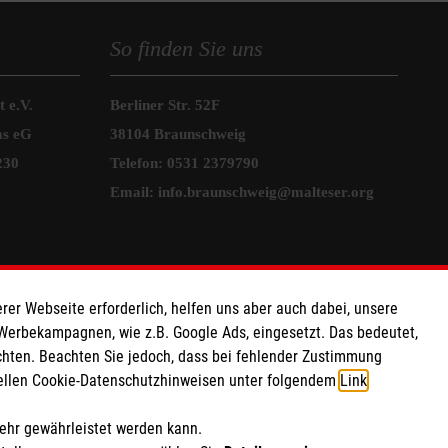
So finden Sie uns
 e.V.
Berliner Str. 52F
as eG
38104 Braunschweig
230
Telefon:
0531 2379790
Email:
info.braunschweig@malteser.org
rer Webseite erforderlich, helfen uns aber auch dabei, unsere
 Werbekampagnen, wie z.B. Google Ads, eingesetzt. Das bedeutet,
chten. Beachten Sie jedoch, dass bei fehlender Zustimmung
ziellen Cookie-Datenschutzhinweisen unter folgendem
Link
.
mehr gewährleistet werden kann.