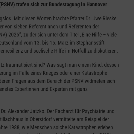
(PSNV) trafen sich zur Bundestagung in Hannover
gslos. Mit diesen Worten brachte Pfarrer Dr. Uwe Rieske
ner von sieben Referentinnen und Referenten der
 2026“, zu der sich unter dem Titel „Eine Hilfe – viele
eutschland vom 13. bis 15. März im Stephansstift
nresilienz und seelische Hilfe im Notfall zu diskutieren.
atz traumatisiert sind? Was sagt man einem Kind, dessen
erung im Falle eines Krieges oder einer Katastrophe
deren Fragen aus dem Bereich der PSNV widmeten sich
enstes Expertinnen und Experten mit ganz
Dr. Alexander Jatzko. Der Facharzt für Psychiatrie und
tillachhaus in Oberstdorf vermittelte am Beispiel der
ahre 1988, wie Menschen solche Katastrophen erleben