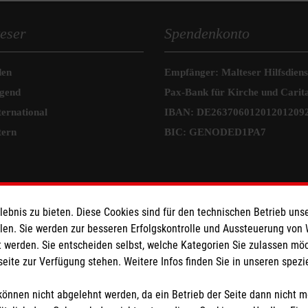
eser
Spendenkonto
den
Empfänger: Malteser Hilfsdienst
ugend
Pax-Bank für Kirche und Carit
ternational
IBAN: DE26370601201201209
tern
BIC: GENODED1PA7
bnis zu bieten. Diese Cookies sind für den technischen Betrieb unse
llen. Sie werden zur besseren Erfolgskontrolle und Aussteuerung von
 werden. Sie entscheiden selbst, welche Kategorien Sie zulassen mö
seite zur Verfügung stehen. Weitere Infos finden Sie in unseren spe
önnen nicht abgelehnt werden, da ein Betrieb der Seite dann nicht 