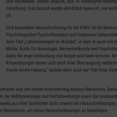
und verarbeiten. Dieses Unglück, das 70 Todesopfer forderte
Forschung. Erst danach wurde allmählich bewusst, wie wich
ist.
Eine besondere Herausforderung für die PSNV ist die Betreuu
Psychologischer Psychotherapeut und Supervisor beleuchtete
dem Titel „Lehrmeinungen im Wandel“, in dem er auch mit 
Müller, Ärztin für Neurologie, Nervenheilkunde und Psychothe
dabei die enge Verbindung von Körper und Seele betonte. M
Körperübungen lassen sich nach ihrer Überzeugung seelisc
macht innere Haltung,“ lautete denn auch der Titel ihres Vor
dmeten sich am letzten Konferenztag Markus Bensmann, Bereich
in der Militärseelsorge und Notfallseelsorge sowie die Innsbruck
jeweils aus ihrer fachlichen Sicht sowohl die Herausforderungen
en Ressourcen, um diese Herausforderungen zu bewältigen.