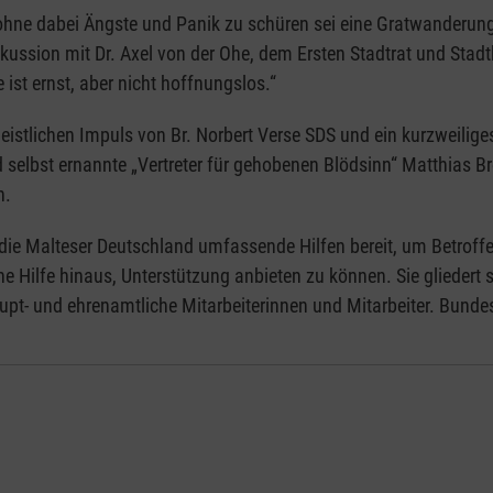
hne dabei Ängste und Panik zu schüren sei eine Gratwanderung, 
skussion mit Dr. Axel von der Ohe, dem Ersten Stadtrat und St
st ernst, aber nicht hoffnungslos.“
geistlichen Impuls von Br. Norbert Verse SDS und ein kurzweil
d selbst ernannte „Vertreter für gehobenen Blödsinn“ Matthias
h.
 die Malteser Deutschland umfassende Hilfen bereit, um Betroff
 Hilfe hinaus, Unterstützung anbieten zu können. Sie gliedert s
upt- und ehrenamtliche Mitarbeiterinnen und Mitarbeiter. Bunde