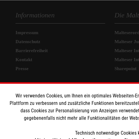
Informationen
Die Malt
Impressum
Malteseror
Datenschutz
Malteser J
Barrierefreiheit
Malteser In
Kontakt
Malteser In
Presse
Sharepoint
MPG Ansprechpartner
Wir verwenden Cookies, um Ihnen ein optimales Webseiten-Erle
Den Beauftragten für
Plattform zu verbessern und zusätzliche Funktionen bereitzuste
dass Cookies zur Personalisierung von Anzeigen verwendet
Medizinproduktesicherheit im Malteser
gegebenenfalls nicht mehr alle Funktionalitäten der Web
Rettungsdienst und den Einsatzdiensten der
Malteser können Sie unter
Technisch notwendige Cookies k
gmb_mpg@malteser.org
kontaktieren.