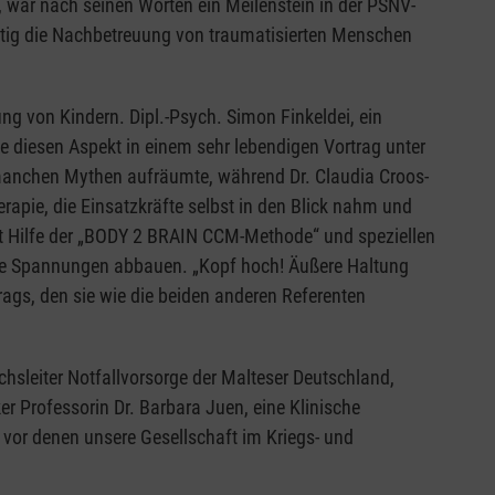
, war nach seinen Worten ein Meilenstein in der PSNV-
tig die Nachbetreuung von traumatisierten Menschen
ng von Kindern. Dipl.-Psych. Simon Finkeldei, ein
 diesen Aspekt in einem sehr lebendigen Vortrag unter
manchen Mythen aufräumte, während Dr. Claudia Croos-
rapie, die Einsatzkräfte selbst in den Blick nahm und
it Hilfe der „BODY 2 BRAIN CCM-Methode“ und speziellen
he Spannungen abbauen. „Kopf hoch! Äußere Haltung
trags, den sie wie die beiden anderen Referenten
sleiter Notfallvorsorge der Malteser Deutschland,
er Professorin Dr. Barbara Juen, eine Klinische
, vor denen unsere Gesellschaft im Kriegs- und