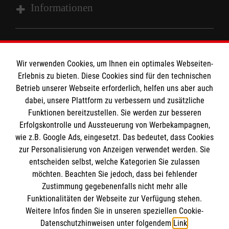
Informationen
Impressum
MPG Ansprechpartner
Datenschutz
Wir verwenden Cookies, um Ihnen ein optimales Webseiten-
Barrierefreiheit
Erlebnis zu bieten. Diese Cookies sind für den technischen
Den Beauftragten für Medizinproduktesicherheit
Betrieb unserer Webseite erforderlich, helfen uns aber auch
Kontakt
dabei, unsere Plattform zu verbessern und zusätzliche
im Malteser Rettungsdienst und den
Die Malteser
Presse
Funktionen bereitzustellen. Sie werden zur besseren
Einsatzdiensten der Malteser können Sie unter
Erfolgskontrolle und Aussteuerung von Werbekampagnen,
gmb_mpg@malteser.org
kontaktieren.
wie z.B. Google Ads, eingesetzt. Das bedeutet, dass Cookies
Malteserorden
zur Personalisierung von Anzeigen verwendet werden. Sie
Malteser Jugend
Spendenkonto
entscheiden selbst, welche Kategorien Sie zulassen
Malteser International
möchten. Beachten Sie jedoch, dass bei fehlender
Zustimmung gegebenenfalls nicht mehr alle
Malteser Intern
Empfänger: Malteser Hilfsdienst e.V.
Funktionalitäten der Webseite zur Verfügung stehen.
Sharepoint
Weitere Infos finden Sie in unseren speziellen Cookie-
Pax-Bank für Kirche und Caritas eG
So finden Sie uns
Datenschutzhinweisen unter folgendem
Link
.