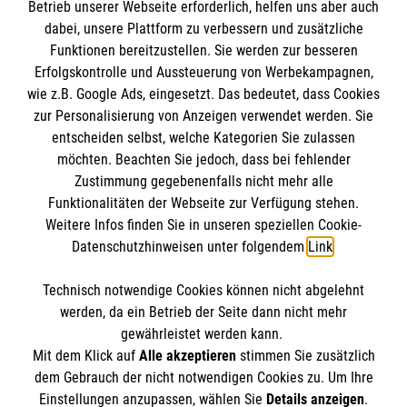
Den Beauftragten für Medizinproduktesicherheit
Betrieb unserer Webseite erforderlich, helfen uns aber auch
Kontakt
dabei, unsere Plattform zu verbessern und zusätzliche
im Malteser Rettungsdienst und den
Die Malteser
Presse
Funktionen bereitzustellen. Sie werden zur besseren
Einsatzdiensten der Malteser können Sie unter
Erfolgskontrolle und Aussteuerung von Werbekampagnen,
gmb_mpg@malteser.org
kontaktieren.
wie z.B. Google Ads, eingesetzt. Das bedeutet, dass Cookies
Malteserorden
zur Personalisierung von Anzeigen verwendet werden. Sie
Malteser Jugend
Spendenkonto
entscheiden selbst, welche Kategorien Sie zulassen
Malteser International
möchten. Beachten Sie jedoch, dass bei fehlender
Zustimmung gegebenenfalls nicht mehr alle
Malteser Intern
Empfänger: Malteser Hilfsdienst e.V.
Funktionalitäten der Webseite zur Verfügung stehen.
Sharepoint
Weitere Infos finden Sie in unseren speziellen Cookie-
Pax-Bank für Kirche und Caritas eG
So finden Sie uns
Datenschutzhinweisen unter folgendem
Link
.
IBAN: DE26370601201201209230
BIC: GENODED1PA7
Technisch notwendige Cookies können nicht abgelehnt
Berliner Str. 52F
Accordion 1
werden, da ein Betrieb der Seite dann nicht mehr
38104 Braunschweig
gewährleistet werden kann.
Mit dem Klick auf
Alle akzeptieren
stimmen Sie zusätzlich
Telefon:
0531 2379790
dem Gebrauch der nicht notwendigen Cookies zu. Um Ihre
Email:
info.braunschweig@malteser.org
Der Malteser Hilfsdienst e.V. ist als eingetragene
Einstellungen anzupassen, wählen Sie
Details anzeigen
.