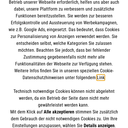
Den Beauftragten für Medizinproduktesicherheit
Betrieb unserer Webseite erforderlich, helfen uns aber auch
Kontakt
dabei, unsere Plattform zu verbessern und zusätzliche
im Malteser Rettungsdienst und den
Die Malteser
Presse
Funktionen bereitzustellen. Sie werden zur besseren
Einsatzdiensten der Malteser können Sie unter
Erfolgskontrolle und Aussteuerung von Werbekampagnen,
gmb_mpg@malteser.org
kontaktieren.
wie z.B. Google Ads, eingesetzt. Das bedeutet, dass Cookies
Malteserorden
zur Personalisierung von Anzeigen verwendet werden. Sie
Malteser Jugend
Spendenkonto
entscheiden selbst, welche Kategorien Sie zulassen
Malteser International
möchten. Beachten Sie jedoch, dass bei fehlender
Zustimmung gegebenenfalls nicht mehr alle
Malteser Intern
Empfänger: Malteser Hilfsdienst e.V.
Funktionalitäten der Webseite zur Verfügung stehen.
Sharepoint
Weitere Infos finden Sie in unseren speziellen Cookie-
Pax-Bank für Kirche und Caritas eG
So finden Sie uns
Datenschutzhinweisen unter folgendem
Link
.
IBAN: DE26370601201201209230
BIC: GENODED1PA7
Technisch notwendige Cookies können nicht abgelehnt
Berliner Str. 52F
Accordion 1
werden, da ein Betrieb der Seite dann nicht mehr
38104 Braunschweig
gewährleistet werden kann.
Mit dem Klick auf
Alle akzeptieren
stimmen Sie zusätzlich
Telefon:
0531 2379790
dem Gebrauch der nicht notwendigen Cookies zu. Um Ihre
Email:
info.braunschweig@malteser.org
Der Malteser Hilfsdienst e.V. ist als eingetragene
Einstellungen anzupassen, wählen Sie
Details anzeigen
.