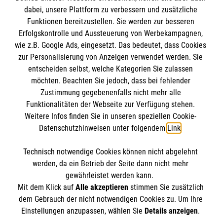
dabei, unsere Plattform zu verbessern und zusätzliche
Funktionen bereitzustellen. Sie werden zur besseren
Erfolgskontrolle und Aussteuerung von Werbekampagnen,
Impressum
wie z.B. Google Ads, eingesetzt. Das bedeutet, dass Cookies
Datenschutz
Die Malteser
zur Personalisierung von Anzeigen verwendet werden. Sie
Kontakt
entscheiden selbst, welche Kategorien Sie zulassen
Barrierefreiheit
möchten. Beachten Sie jedoch, dass bei fehlender
Malteser in Deutschland
Zustimmung gegebenenfalls nicht mehr alle
Malteserorden
Funktionalitäten der Webseite zur Verfügung stehen.
Spendenkonto
Weitere Infos finden Sie in unseren speziellen Cookie-
Sharepoint
Datenschutzhinweisen unter folgendem
Link
.
Empfänger: Malteser Hilfsdienst e.V.
Technisch notwendige Cookies können nicht abgelehnt
IBAN: DE93 3706 0120 1201 2160 75
So finden Sie uns
werden, da ein Betrieb der Seite dann nicht mehr
BIC: GENODED1PA7
gewährleistet werden kann.
Mit dem Klick auf
Alle akzeptieren
stimmen Sie zusätzlich
Wehrstraße 12
dem Gebrauch der nicht notwendigen Cookies zu. Um Ihre
Der Malteser Hilfsdienst e.V. ist als eingetragene
Einstellungen anzupassen, wählen Sie
Details anzeigen
.
33178 Borchen