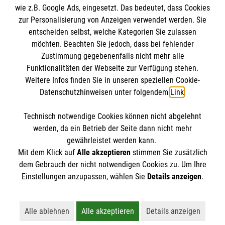
wie z.B. Google Ads, eingesetzt. Das bedeutet, dass Cookies
Datenschutz
Die Malteser
zur Personalisierung von Anzeigen verwendet werden. Sie
Kontakt
entscheiden selbst, welche Kategorien Sie zulassen
​​​​​​​Barrierefreiheit
möchten. Beachten Sie jedoch, dass bei fehlender
Malteser in Deutschland
Zustimmung gegebenenfalls nicht mehr alle
Funktionalitäten der Webseite zur Verfügung stehen.
Malteserorden
Spendenkonto
Weitere Infos finden Sie in unseren speziellen Cookie-
Sharepoint
Datenschutzhinweisen unter folgendem
Link
.
Empfänger:
Malteser Hilfsdienst e.V.
Technisch notwendige Cookies können nicht abgelehnt
Bank:
Pax-Bank für Kirche und Caritas eG
So finden Sie uns
werden, da ein Betrieb der Seite dann nicht mehr
IBAN:
DE89 3706 0120 1201 2140 13
gewährleistet werden kann.
Mit dem Klick auf
Alle akzeptieren
stimmen Sie zusätzlich
BIC:
GENODED1PA7
dem Gebrauch der nicht notwendigen Cookies zu. Um Ihre
Der Malteser Hilfsdienst e.V. ist als eingetragene
Einstellungen anzupassen, wählen Sie
Details anzeigen
.
gemeinnützige Organisation von der Körperschaft- und
Telefon: 0251 13536 0
Gewerbesteuer befreit.
Email: dgs.muenster@malteser.org
Alle ablehnen
Alle akzeptieren
Details anzeigen
Lehnt alle nicht-essentiellen Cookies ab
Akzeptiert alle Cookies einschließl
Öffnet detaillie