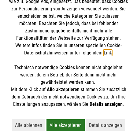
wie z.B. Google Ads, eingesetzt. Das bedeutet, dass Cookies
Informationen
zur Personalisierung von Anzeigen verwendet werden. Sie
entscheiden selbst, welche Kategorien Sie zulassen
möchten. Beachten Sie jedoch, dass bei fehlender
Impressum
Zustimmung gegebenenfalls nicht mehr alle
Funktionalitäten der Webseite zur Verfügung stehen.
Datenschutz
Spendenkonto
Weitere Infos finden Sie in unseren speziellen Cookie-
Barrierefreiheit
Datenschutzhinweisen unter folgendem
Link
.
Kontakt
Empfänger: Malteser Hilfsdienst e.V.
Presse
Technisch notwendige Cookies können nicht abgelehnt
Pax-Bank für Kirche und Caritas eG
So finden Sie uns
werden, da ein Betrieb der Seite dann nicht mehr
IBAN: DE48 3706 0120 1201 2290 10
gewährleistet werden kann.
Mit dem Klick auf
Alle akzeptieren
stimmen Sie zusätzlich
BIC: GENODED1PA7
Malteser in der Diözese Magdeburg
dem Gebrauch der nicht notwendigen Cookies zu. Um Ihre
Der Malteser Hilfsdienst e.V. ist als eingetragene
Einstellungen anzupassen, wählen Sie
Details anzeigen
.
Hermann-Hesse-Straße 1a
gemeinnützige Organisation von der Körperschaft- und
39118 Magdeburg
Gewerbesteuer befreit.
Alle ablehnen
Alle akzeptieren
Details anzeigen
Lehnt alle nicht-essentiellen Cookies ab
Akzeptiert alle Cookies einschließl
Öffnet detaillie
Telefon
(0391) 60931-0