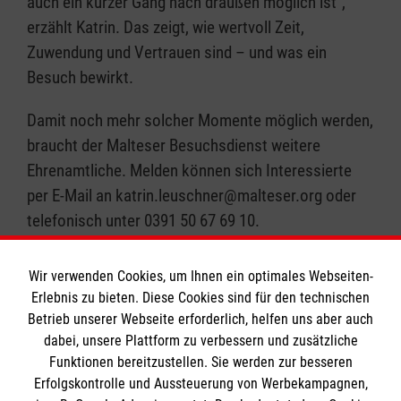
auch ein kurzer Gang nach draußen möglich ist“,
erzählt Katrin. Das zeigt, wie wertvoll Zeit,
Zuwendung und Vertrauen sind – und was ein
Besuch bewirkt.
Damit noch mehr solcher Momente möglich werden,
braucht der Malteser Besuchsdienst weitere
Ehrenamtliche. Melden können sich Interessierte
per E-Mail an katrin.leuschner@malteser.org oder
telefonisch unter 0391 50 67 69 10.
Wir verwenden Cookies, um Ihnen ein optimales Webseiten-
Zurück zu allen Meldungen
Erlebnis zu bieten. Diese Cookies sind für den technischen
Betrieb unserer Webseite erforderlich, helfen uns aber auch
dabei, unsere Plattform zu verbessern und zusätzliche
Funktionen bereitzustellen. Sie werden zur besseren
Erfolgskontrolle und Aussteuerung von Werbekampagnen,