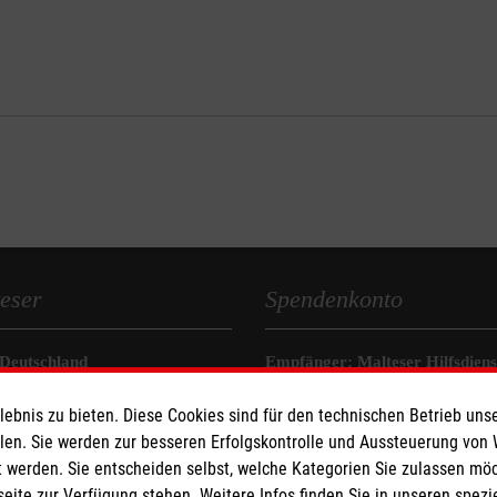
eser
Spendenkonto
 Deutschland
Empfänger: Malteser Hilfsdienst
den
Pax-Bank für Kirche und Carit
bnis zu bieten. Diese Cookies sind für den technischen Betrieb unse
IBAN: DE48 3706 0120 1201 2
llen. Sie werden zur besseren Erfolgskontrolle und Aussteuerung von
BIC: GENODED1PA7
 werden. Sie entscheiden selbst, welche Kategorien Sie zulassen mö
seite zur Verfügung stehen. Weitere Infos finden Sie in unseren spe