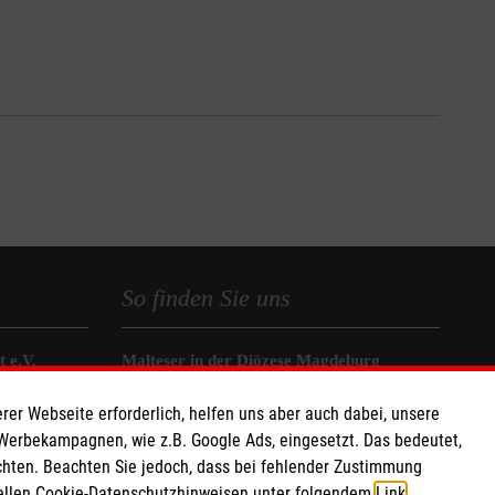
So finden Sie uns
 e.V.
Malteser in der Diözese Magdeburg
as eG
Hermann-Hesse-Straße 1a
rer Webseite erforderlich, helfen uns aber auch dabei, unsere
290 10
39118 Magdeburg
 Werbekampagnen, wie z.B. Google Ads, eingesetzt. Das bedeutet,
chten. Beachten Sie jedoch, dass bei fehlender Zustimmung
Telefon
(0391) 60931-0
ziellen Cookie-Datenschutzhinweisen unter folgendem
Link
.