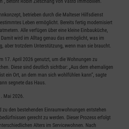
en“, betont Robin Zieschang von Vasto Immobilien.
nkonzept, betrieben durch die Malteser Hilfsdienst
timmtes Leben ermöglicht. Bereits fertig modernisiert
metern. Alle verfügen über eine kleine Einbauküche,
. Damit wird im Alltag genau das ermöglicht, was im
ag, aber trotzdem Unterstützung, wenn man sie braucht.
 am 17. April 2026 genutzt, um die Wohnungen zu
hen. Diese sind deutlich sichtbar: „Aus dem ehemaligen
 ist ein Ort, an dem man sich wohlfühlen kann“, sagte
mann segnete das Haus.
. Mai 2026.
nd zu den bestehenden Einraumwohnungen entstehen
dürfnissen gerecht zu werden. Dieser Prozess erfolgt
nterschiedlichen Alters im Servicewohnen. Nach