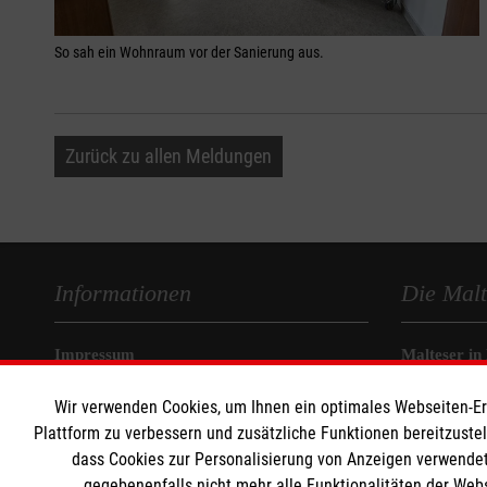
So sah ein Wohnraum vor der Sanierung aus.
Zurück zu allen Meldungen
Informationen
Die Malt
Impressum
Malteser in
Datenschutz
Malteseror
Wir verwenden Cookies, um Ihnen ein optimales Webseiten-Erle
Barrierefreiheit
Sharepoint
Plattform zu verbessern und zusätzliche Funktionen bereitzuste
Kontakt
dass Cookies zur Personalisierung von Anzeigen verwendet
Presse
gegebenenfalls nicht mehr alle Funktionalitäten der Web