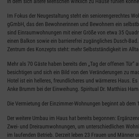
in dem sich ältere Menschen wirklich zu Hause fühlen könn
Im Fokus der Neugestaltung steht ein seniorengerechtes Woh
gGmbH, das den Bewohnerinnen und Bewohnern ein selbstbes
sind Einraumwohnungen mit einer Größe von etwa 35 Quadrat
einen Balkon sowie ein barrierefrei zugängliches Dusch-Bad
Zentrum des Konzepts steht: mehr Selbstständigkeit im Allt
Mehr als 70 Gäste haben bereits den „Tag der offenen Tür“
besichtigen und sich ein Bild von den Veränderungen zu mac
Hotel ist ein helleres, freundlicheres und wärmeres Haus. Es
Anke Brumm bei der Einweihung. Spiritual Dr. Matthias Ha
Die Vermietung der Einzimmer-Wohnungen beginnt ab dem 1
Der weitere Umbau im Haus hat bereits begonnen: Ergänze
Zwei- und Dreiraumwohnungen, um unterschiedlichen Wohnbe
im laufenden Betrieb. Derzeit leben 23 Frauen und Männer u