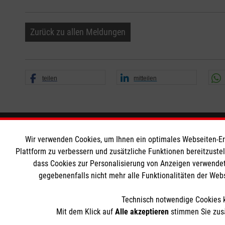
Zurück zu allen Meldungen
teilen
mitteilen
Informationen
Die Malt
Wir verwenden Cookies, um Ihnen ein optimales Webseiten-Erle
Plattform zu verbessern und zusätzliche Funktionen bereitzuste
dass Cookies zur Personalisierung von Anzeigen verwendet
Impressum
Malteser in
gegebenenfalls nicht mehr alle Funktionalitäten der Web
Datenschutz
Malteseror
Barrierefreiheit
Sharepoint
Technisch notwendige Cookies k
Kontakt
Mit dem Klick auf
Alle akzeptieren
stimmen Sie zusä