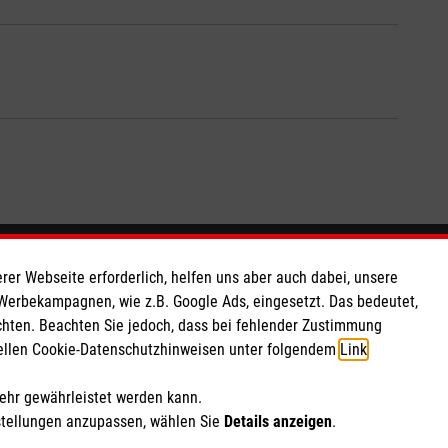
So finden Sie uns
rer Webseite erforderlich, helfen uns aber auch dabei, unsere
 Werbekampagnen, wie z.B. Google Ads, eingesetzt. Das bedeutet,
chten. Beachten Sie jedoch, dass bei fehlender Zustimmung
 e.V.
Veronastraße 14
ziellen Cookie-Datenschutzhinweisen unter folgendem
Link
.
as eG
55411 Bingen am Rhein
550 10
Telefon: 06721 18588111
mehr gewährleistet werden kann.
Email:
info@malteser-bingen.de
stellungen anzupassen, wählen Sie
Details anzeigen
.