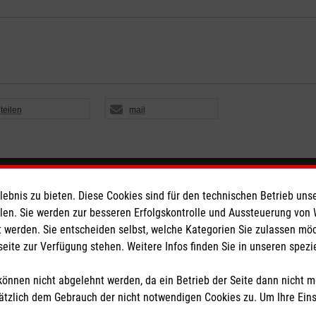
teilen
mail
eser
Spendenkonto
bnis zu bieten. Diese Cookies sind für den technischen Betrieb unse
llen. Sie werden zur besseren Erfolgskontrolle und Aussteuerung von
 werden. Sie entscheiden selbst, welche Kategorien Sie zulassen mö
 Deutschland
Empfänger: Malteser Hilfsdienst
seite zur Verfügung stehen. Weitere Infos finden Sie in unseren spe
den
Pax-Bank für Kirche und Carit
IBAN: DE87 3706 0193 4006 1
önnen nicht abgelehnt werden, da ein Betrieb der Seite dann nicht 
BIC: GENODED1PAX
tzlich dem Gebrauch der nicht notwendigen Cookies zu. Um Ihre Ein