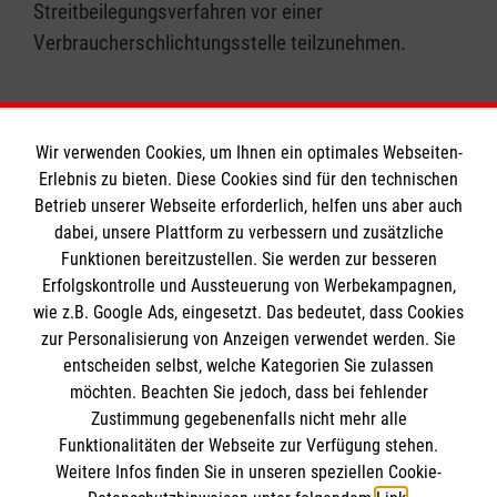
Streitbeilegungsverfahren vor einer
Verbraucherschlichtungsstelle teilzunehmen.
Wir verwenden Cookies, um Ihnen ein optimales Webseiten-
Erlebnis zu bieten. Diese Cookies sind für den technischen
Informationen
Betrieb unserer Webseite erforderlich, helfen uns aber auch
dabei, unsere Plattform zu verbessern und zusätzliche
Funktionen bereitzustellen. Sie werden zur besseren
Erfolgskontrolle und Aussteuerung von Werbekampagnen,
Impressum
wie z.B. Google Ads, eingesetzt. Das bedeutet, dass Cookies
Datenschutz
Die Malteser
zur Personalisierung von Anzeigen verwendet werden. Sie
Barrierefreiheit
entscheiden selbst, welche Kategorien Sie zulassen
Kontakt
möchten. Beachten Sie jedoch, dass bei fehlender
Malteser in Deutschland
Zustimmung gegebenenfalls nicht mehr alle
Malteserorden
Funktionalitäten der Webseite zur Verfügung stehen.
Spendenkonto
Weitere Infos finden Sie in unseren speziellen Cookie-
Sharepoint