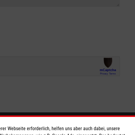
So finden Sie uns
rer Webseite erforderlich, helfen uns aber auch dabei, unsere