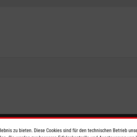
eser
Spendenkonto
bnis zu bieten. Diese Cookies sind für den technischen Betrieb unse