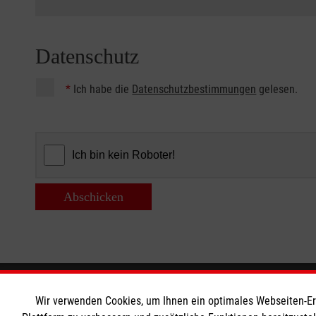
Datenschutz
*
Ich habe die
Datenschutzbestimmungen
gelesen.
Abschicken
Informationen
Die Malt
Wir verwenden Cookies, um Ihnen ein optimales Webseiten-Erle