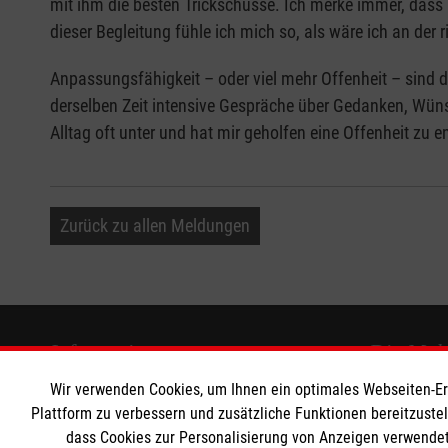
mit ihm die besten Trickschüsse. Ich merke immer, dass 
dieser Begleitung fühle ich mich so, als wäre ich an der ri
Anpassungsfähigkeit – oder viel mehr Offenheit – sind d
derselben Zeit intensive Gespräche über Gedanken, Wüns
Alltag oft unter und hat mir geholfen eine Offenheit zu en
Zurück zu allen Meldungen
Informationen
Die Malt
Wir verwenden Cookies, um Ihnen ein optimales Webseiten-Erle
Kontakt
Malteser in
Plattform zu verbessern und zusätzliche Funktionen bereitzuste
dass Cookies zur Personalisierung von Anzeigen verwendet
Impressum
Malteser A