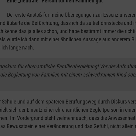
Eine „neutrale" Person tut den Familien gut
Der erste Anstoß für meine Überlegungen zur Essenz unserer 
 äußerte die Befürchtung, dass ich da zu tief drinstecke und i
ch kenne das ja alles schon, und habe bestimmt immer die richt
ls wurde ich dann mit einer ähnlichen Aussage aus anderem Blickw
e ich lange nach.
ungskurs für ehrenamtliche Familienbegleitung! Vor der Aufnahm
die Begleitung von Familien mit einem schwerkranken Kind oder E
er Schule und auf dem späteren Berufungsweg durch Diskurs ver
lt sich der Einsatz einer ehrenamtlichen Begleitperson in einer 
hen. Im Vordergrund steht vielmehr auch, dass die Anwesenheit
as Bewusstsein einer Veränderung und das Gefühl, nicht allein m