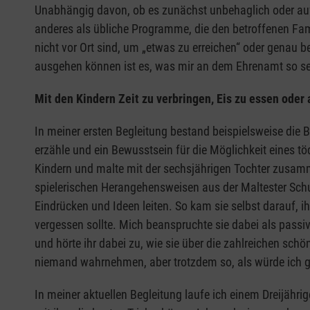
Unabhängig davon, ob es zunächst unbehaglich oder auf A
anderes als übliche Programme, die den betroffenen Fam
nicht vor Ort sind, um „etwas zu erreichen“ oder genau be
ausgehen können ist es, was mir an dem Ehrenamt so se
Mit den Kindern Zeit zu verbringen, Eis zu essen oder 
In meiner ersten Begleitung bestand beispielsweise die 
erzähle und ein Bewusstsein für die Möglichkeit eines t
Kindern und malte mit der sechsjährigen Tochter zusamm
spielerischen Herangehensweisen aus der Maltester Schu
Eindrücken und Ideen leiten. So kam sie selbst darauf, ih
vergessen sollte. Mich beanspruchte sie dabei als pass
und hörte ihr dabei zu, wie sie über die zahlreichen s
niemand wahrnehmen, aber trotzdem so, als würde ich g
In meiner aktuellen Begleitung laufe ich einem Dreijähri