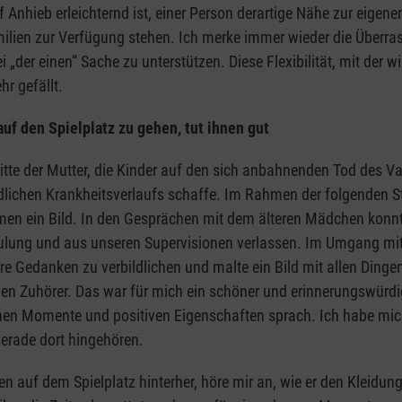
nhieb erleichternd ist, einer Person derartige Nähe zur eigenen
ilien zur Verfügung stehen. Ich merke immer wieder die Überras
i „der einen“ Sache zu unterstützen. Diese Flexibilität, mit der 
hr gefällt.
auf den Spielplatz zu gehen, tut ihnen gut
Bitte der Mutter, die Kinder auf den sich anbahnenden Tod des V
ödlichen Krankheitsverlaufs schaffe. Im Rahmen der folgenden S
en ein Bild. In den Gesprächen mit dem älteren Mädchen konnte
lung und aus unseren Supervisionen verlassen. Im Umgang mit de
re Gedanken zu verbildlichen und malte ein Bild mit allen Dingen,
iven Zuhörer. Das war für mich ein schöner und erinnerungswürd
chönen Momente und positiven Eigenschaften sprach. Ich habe m
erade dort hingehören.
gen auf dem Spielplatz hinterher, höre mir an, wie er den Kleid