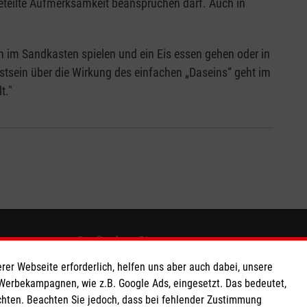
geteilte Aufmerksamkeit beanspruchen darf. Auch in
n im Sandkasten spielen und ein Eis essen gehen oder in
tsein über die Wirkung des einfachen „Daseins“ geht im
t."
So finden Sie uns
rer Webseite erforderlich, helfen uns aber auch dabei, unsere
 e.V.
Siemensdamm 50
 Werbekampagnen, wie z.B. Google Ads, eingesetzt. Das bedeutet,
chten. Beachten Sie jedoch, dass bei fehlender Zustimmung
 Caritas eG
13629 Berlin