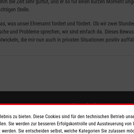
ihm die Zeit sehr guttut, und er so für einen kurzen Moment un
chtigen Stelle.
as, was unser Ehrenamt fordert und fördert. Ob wir zwei Stunde
che und Probleme sprechen, wir sind einfach da. Dieses Bewuss
twickeln, die mir nun auch in privaten Situationen positiv auffäll
eser
Spendenkonto
bnis zu bieten. Diese Cookies sind für den technischen Betrieb unse
 Deutschland
Empfänger: Malteser Hilfsdienst
llen. Sie werden zur besseren Erfolgskontrolle und Aussteuerung von
 werden. Sie entscheiden selbst, welche Kategorien Sie zulassen mö
ware
Bank: Pax-Bank für Kirche und