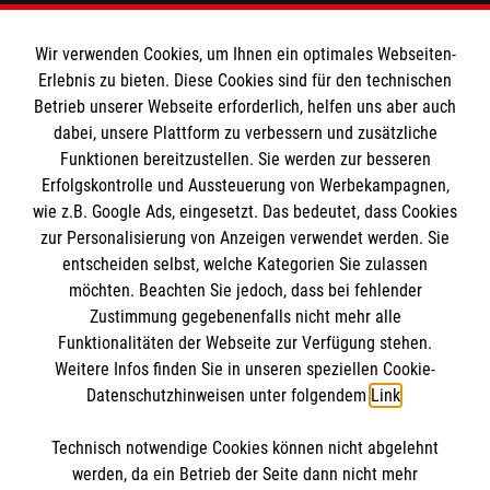
Informationen
Wir verwenden Cookies, um Ihnen ein optimales Webseiten-
Erlebnis zu bieten. Diese Cookies sind für den technischen
Kontakt
Betrieb unserer Webseite erforderlich, helfen uns aber auch
dabei, unsere Plattform zu verbessern und zusätzliche
Impressum
Die Malteser
Funktionen bereitzustellen. Sie werden zur besseren
Datenschutz
Erfolgskontrolle und Aussteuerung von Werbekampagnen,
Barrierefreiheit
wie z.B. Google Ads, eingesetzt. Das bedeutet, dass Cookies
Malteser in Deutschland
zur Personalisierung von Anzeigen verwendet werden. Sie
Malteser Aware
Spendenkonto
entscheiden selbst, welche Kategorien Sie zulassen
Malteserorden
möchten. Beachten Sie jedoch, dass bei fehlender
Zustimmung gegebenenfalls nicht mehr alle
Malteser Sharepoint
Empfänger: Malteser Hilfsdienst e.V.
Funktionalitäten der Webseite zur Verfügung stehen.
Weitere Infos finden Sie in unseren speziellen Cookie-
Bank: Pax-Bank für Kirche und Caritas eG
So finden Sie uns
Datenschutzhinweisen unter folgendem
Link
.
IBAN: DE03 3706 0120 1201 2040 18
BIC: GENODED1PA7
Technisch notwendige Cookies können nicht abgelehnt
Siemensdamm 50
Soziale Netzwerke
werden, da ein Betrieb der Seite dann nicht mehr
online spenden