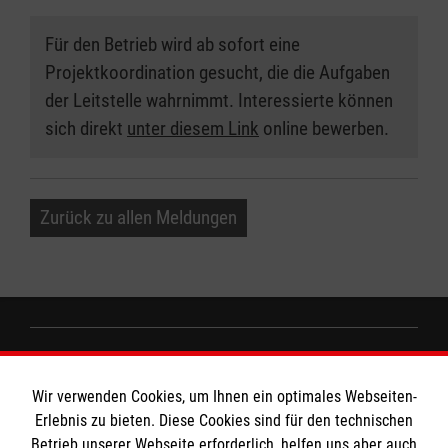
Für den Betrieb wird ab sofort eine
Projektkoordination gesucht, die die Aufgaben
der Leitstelle wahrnimmt. Interessierte können
sich direkt
unter diesem Link
online bewerben.
Zurück zu allen Meldungen
Informationen
Wir verwenden Cookies, um Ihnen ein optimales Webseiten-
Erlebnis zu bieten. Diese Cookies sind für den technischen
Kontakt
Betrieb unserer Webseite erforderlich, helfen uns aber auch