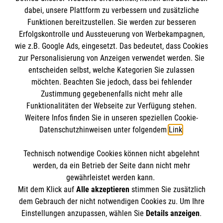
dabei, unsere Plattform zu verbessern und zusätzliche
Impressum
Die Malteser
Funktionen bereitzustellen. Sie werden zur besseren
Datenschutz
Erfolgskontrolle und Aussteuerung von Werbekampagnen,
Barrierefreiheit
wie z.B. Google Ads, eingesetzt. Das bedeutet, dass Cookies
Malteser in Deutschland
zur Personalisierung von Anzeigen verwendet werden. Sie
Malteser Aware
Spendenkonto
entscheiden selbst, welche Kategorien Sie zulassen
Malteserorden
möchten. Beachten Sie jedoch, dass bei fehlender
Zustimmung gegebenenfalls nicht mehr alle
Malteser Sharepoint
Funktionalitäten der Webseite zur Verfügung stehen.
Empfänger: Malteser Hilfsdienst e.V.
Weitere Infos finden Sie in unseren speziellen Cookie-
Bank: Pax-Bank für Kirche und Caritas eG
So finden Sie uns
Datenschutzhinweisen unter folgendem
Link
.
IBAN: DE03 3706 0120 1201 2040 18
BIC: GENODED1PA7
Technisch notwendige Cookies können nicht abgelehnt
Siemensdamm 50
Soziale Netzwerke
werden, da ein Betrieb der Seite dann nicht mehr
online spenden
13629 Berlin
gewährleistet werden kann.
Mit dem Klick auf
Alle akzeptieren
stimmen Sie zusätzlich
Telefon 030/348 003-0
dem Gebrauch der nicht notwendigen Cookies zu. Um Ihre
Der Malteser Hilfsdienst e.V. ist als eingetragene
Einstellungen anzupassen, wählen Sie
Details anzeigen
.