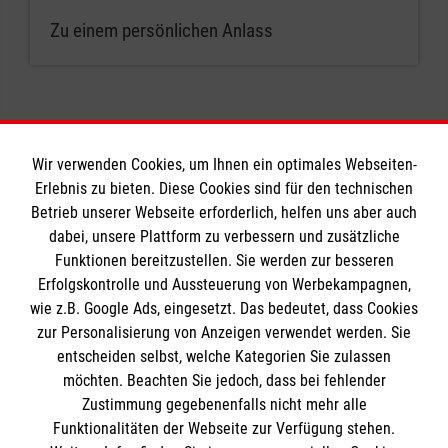
Zu einem persönlichen Anlass
Wir verwenden Cookies, um Ihnen ein optimales Webseiten-
Erlebnis zu bieten. Diese Cookies sind für den technischen
Informationen
Betrieb unserer Webseite erforderlich, helfen uns aber auch
dabei, unsere Plattform zu verbessern und zusätzliche
Funktionen bereitzustellen. Sie werden zur besseren
Erfolgskontrolle und Aussteuerung von Werbekampagnen,
Impressum
wie z.B. Google Ads, eingesetzt. Das bedeutet, dass Cookies
Datenschutz
Die Malteser
zur Personalisierung von Anzeigen verwendet werden. Sie
Barrierefreiheit
entscheiden selbst, welche Kategorien Sie zulassen
Kontakt
möchten. Beachten Sie jedoch, dass bei fehlender
Malteser in Deutschland
Zustimmung gegebenenfalls nicht mehr alle
Downloadbereich
Malteserorden
Funktionalitäten der Webseite zur Verfügung stehen.
Spendenkonto