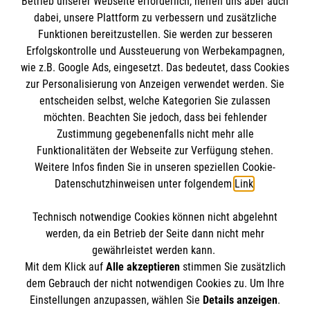
Betrieb unserer Webseite erforderlich, helfen uns aber auch
Informationen
dabei, unsere Plattform zu verbessern und zusätzliche
Funktionen bereitzustellen. Sie werden zur besseren
Erfolgskontrolle und Aussteuerung von Werbekampagnen,
Impressum
wie z.B. Google Ads, eingesetzt. Das bedeutet, dass Cookies
Datenschutz
Die Malteser
zur Personalisierung von Anzeigen verwendet werden. Sie
Kontakt
entscheiden selbst, welche Kategorien Sie zulassen
Barrierefreiheit
möchten. Beachten Sie jedoch, dass bei fehlender
Malteser in Deutschland
Zustimmung gegebenenfalls nicht mehr alle
Funktionalitäten der Webseite zur Verfügung stehen.
Malteserorden
Spendenkonto
Weitere Infos finden Sie in unseren speziellen Cookie-
Sharepoint
Datenschutzhinweisen unter folgendem
Link
.
Empfänger: Malteser Hilfsdienst e.V.
Technisch notwendige Cookies können nicht abgelehnt
Bank: PAX Bank für Kirche und Caritas eG
So finden Sie uns
werden, da ein Betrieb der Seite dann nicht mehr
IBAN: DE34 3706 0120 1201 2136 45
gewährleistet werden kann.
Mit dem Klick auf
Alle akzeptieren
stimmen Sie zusätzlich
BIC: GENODED1PA7
Teisendorfer Str. 8
dem Gebrauch der nicht notwendigen Cookies zu. Um Ihre
Der Malteser Hilfsdienst e.V. ist als eingetragene
Einstellungen anzupassen, wählen Sie
Details anzeigen
.
83435 Bad Reichenhall