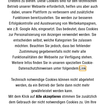
Erlebnis zu bieten. Diese Cookies sind für den technischen
Betrieb unserer Webseite erforderlich, helfen uns aber auch
Informationen
dabei, unsere Plattform zu verbessern und zusätzliche
Funktionen bereitzustellen. Sie werden zur besseren
Erfolgskontrolle und Aussteuerung von Werbekampagnen,
Impressum
wie z.B. Google Ads, eingesetzt. Das bedeutet, dass Cookies
Datenschutz
Die Malteser
zur Personalisierung von Anzeigen verwendet werden. Sie
Kontakt
entscheiden selbst, welche Kategorien Sie zulassen
Barrierefreiheit
möchten. Beachten Sie jedoch, dass bei fehlender
Malteser in Deutschland
Zustimmung gegebenenfalls nicht mehr alle
Funktionalitäten der Webseite zur Verfügung stehen.
Malteserorden
Spendenkonto
Weitere Infos finden Sie in unseren speziellen Cookie-
Sharepoint
Datenschutzhinweisen unter folgendem
Link
.
Empfänger: Malteser Hilfsdienst e.V.
Technisch notwendige Cookies können nicht abgelehnt
Bank: PAX Bank für Kirche und Caritas eG
So finden Sie uns
werden, da ein Betrieb der Seite dann nicht mehr
IBAN: DE34 3706 0120 1201 2136 45
gewährleistet werden kann.
Mit dem Klick auf
Alle akzeptieren
stimmen Sie zusätzlich
BIC: GENODED1PA7
Teisendorfer Str. 8
dem Gebrauch der nicht notwendigen Cookies zu. Um Ihre