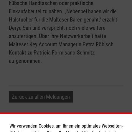
hübsche Handtaschen oder praktische
Einkaufsbeutel zu nähen. „Nebenbei haben wir die
Halstücher für die Malteser Bären genäht,“ erzählt
Derya Sari und verspricht, noch viele weitere
anzufertigen. Über ihre Netzwerkarbeit hatte
Malteser Key Account Managerin Petra Röbisch
Kontakt zu Patricia Formisano-Schmitz
aufgenommen.
Zurück zu allen Meldungen
Wir verwenden Cookies, um Ihnen ein optimales Webseiten-