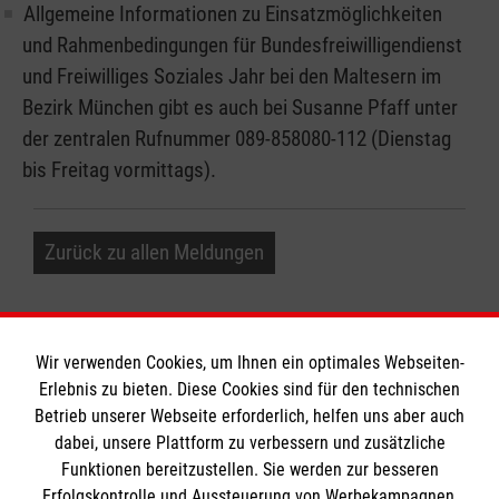
Allgemeine Informationen zu Einsatzmöglichkeiten
und Rahmenbedingungen für Bundesfreiwilligendienst
und Freiwilliges Soziales Jahr bei den Maltesern im
Bezirk München gibt es auch bei Susanne Pfaff unter
der zentralen Rufnummer 089-858080-112 (Dienstag
bis Freitag vormittags).
Zurück zu allen Meldungen
Wir verwenden Cookies, um Ihnen ein optimales Webseiten-
Erlebnis zu bieten. Diese Cookies sind für den technischen
Betrieb unserer Webseite erforderlich, helfen uns aber auch
Informationen
dabei, unsere Plattform zu verbessern und zusätzliche
Funktionen bereitzustellen. Sie werden zur besseren
Erfolgskontrolle und Aussteuerung von Werbekampagnen,
Impressum