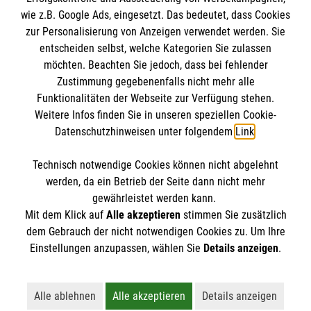
wie z.B. Google Ads, eingesetzt. Das bedeutet, dass Cookies
Datenschutz
Die Malteser
zur Personalisierung von Anzeigen verwendet werden. Sie
Kontakt
entscheiden selbst, welche Kategorien Sie zulassen
Barrierefreiheit
möchten. Beachten Sie jedoch, dass bei fehlender
Malteser in Deutschland
Zustimmung gegebenenfalls nicht mehr alle
Funktionalitäten der Webseite zur Verfügung stehen.
Malteserorden
Spendenkonto
Weitere Infos finden Sie in unseren speziellen Cookie-
Sharepoint
Datenschutzhinweisen unter folgendem
Link
.
Empfänger: Malteser Hilfsdienst e.V.
Technisch notwendige Cookies können nicht abgelehnt
Bank: PAX Bank für Kirche und Caritas eG
So finden Sie uns
werden, da ein Betrieb der Seite dann nicht mehr
IBAN: DE34 3706 0120 1201 2136 45
gewährleistet werden kann.
Mit dem Klick auf
Alle akzeptieren
stimmen Sie zusätzlich
BIC: GENODED1PA7
Teisendorfer Str. 8
dem Gebrauch der nicht notwendigen Cookies zu. Um Ihre
Der Malteser Hilfsdienst e.V. ist als eingetragene
Einstellungen anzupassen, wählen Sie
Details anzeigen
.
83435 Bad Reichenhall
gemeinnützige Organisation von der Körperschaft- und
Telefon: 08651 7626070
Gewerbesteuer befreit.
Email:
Malteser.BadReichenhall@malteser.org
Alle ablehnen
Alle akzeptieren
Details anzeigen
Lehnt alle nicht-essentiellen Cookies ab
Akzeptiert alle Cookies einschließl
Öffnet detaillie