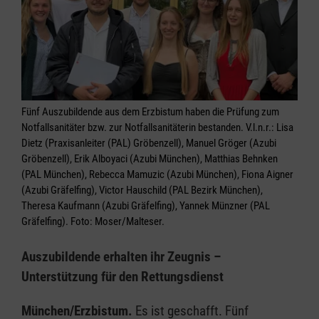
Fünf Auszubildende aus dem Erzbistum haben die Prüfung zum
Notfallsanitäter bzw. zur Notfallsanitäterin bestanden. V.l.n.r.: Lisa
Dietz (Praxisanleiter (PAL) Gröbenzell), Manuel Gröger (Azubi
Gröbenzell), Erik Alboyaci (Azubi München), Matthias Behnken
(PAL München), Rebecca Mamuzic (Azubi München), Fiona Aigner
(Azubi Gräfelfing), Victor Hauschild (PAL Bezirk München),
Theresa Kaufmann (Azubi Gräfelfing), Yannek Münzner (PAL
Gräfelfing). Foto: Moser/Malteser.
Auszubildende erhalten ihr Zeugnis –
Unterstützung für den Rettungsdienst
München/Erzbistum.
Es ist geschafft. Fünf