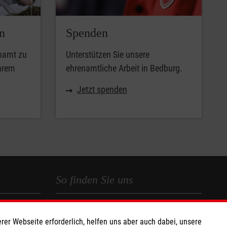
n
Spenden
enamt zu
Unterstützen Sie unsere
Ihrem
ehrenamtliche Arbeit in Bedburg.
Jetzt spenden
So finden Sie uns
 e.V.
Finkenweg 13
rer Webseite erforderlich, helfen uns aber auch dabei, unsere
030 19
50181 Bedburg