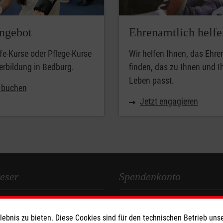
ngebot
Ehrenamtlich helfe
lfe-Kurse oder Pflege-Kurse
Wir helfen Ihnen, das Ehr
erbildung in Bedburg.
finden, das zu Ihnen und 
Leben passt.
t buchen
Jetzt engagieren
eser
Spendenkonto
 Deutschland
Empfänger: Malteser Hilfsdienst
bnis zu bieten. Diese Cookies sind für den technischen Betrieb unse
den
IBAN: DE89 3706 0193 0100 3