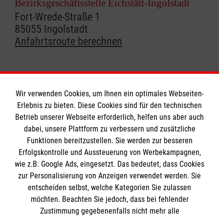
Bezirksgeschäftsstelle Eichstätt-Ingolstadt
Fort-Wrede-Straße 1
85055 Ingolstadt
Anfahrtsroute berechnen
Wir verwenden Cookies, um Ihnen ein optimales Webseiten-
Erlebnis zu bieten. Diese Cookies sind für den technischen
Informationen
Betrieb unserer Webseite erforderlich, helfen uns aber auch
dabei, unsere Plattform zu verbessern und zusätzliche
Funktionen bereitzustellen. Sie werden zur besseren
Erfolgskontrolle und Aussteuerung von Werbekampagnen,
Impressum
wie z.B. Google Ads, eingesetzt. Das bedeutet, dass Cookies
Datenschutz
Die Malteser
zur Personalisierung von Anzeigen verwendet werden. Sie
Kontakt
entscheiden selbst, welche Kategorien Sie zulassen
Barrierefreiheit
möchten. Beachten Sie jedoch, dass bei fehlender
Malteser in Deutschland
Zustimmung gegebenenfalls nicht mehr alle