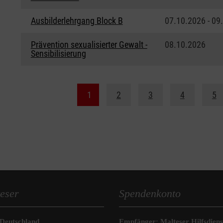
Ausbilderlehrgang Block B
07.10.2026 - 09
Prävention sexualisierter Gewalt -
08.10.2026
Sensibilisierung
1
2
3
4
5
eser
Spendenkonto
 Deutschland
Empfänger: Malteser Hilfsdienst