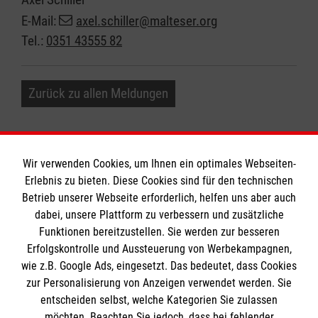
E-Mail:
axel.schiller@malteser.org
Tel.:
0351 43555 82
Zurück zu allen Meldungen
Wir verwenden Cookies, um Ihnen ein optimales Webseiten-
Erlebnis zu bieten. Diese Cookies sind für den technischen
Informationen
Betrieb unserer Webseite erforderlich, helfen uns aber auch
dabei, unsere Plattform zu verbessern und zusätzliche
Funktionen bereitzustellen. Sie werden zur besseren
Erfolgskontrolle und Aussteuerung von Werbekampagnen,
Impressum
wie z.B. Google Ads, eingesetzt. Das bedeutet, dass Cookies
Datenschutz
Die Malteser
zur Personalisierung von Anzeigen verwendet werden. Sie
Barrierefreiheit
entscheiden selbst, welche Kategorien Sie zulassen
Kontakt
möchten. Beachten Sie jedoch, dass bei fehlender