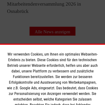
Mitarbeitendenversammlung 2026 in
Osnabrück
Alle News anzeigen
Wir verwenden Cookies, um Ihnen ein optimales Webseiten-
Erlebnis zu bieten. Diese Cookies sind für den technischen
Betrieb unserer Webseite erforderlich, helfen uns aber auch
Informationen
dabei, unsere Plattform zu verbessern und zusätzliche
Funktionen bereitzustellen. Sie werden zur besseren
Erfolgskontrolle und Aussteuerung von Werbekampagnen,
Impressum
wie z.B. Google Ads, eingesetzt. Das bedeutet, dass Cookies
Datenschutz
Die Malteser
zur Personalisierung von Anzeigen verwendet werden. Sie
Kontakt
entscheiden selbst, welche Kategorien Sie zulassen
Barrierefreiheit
möchten. Beachten Sie jedoch, dass bei fehlender