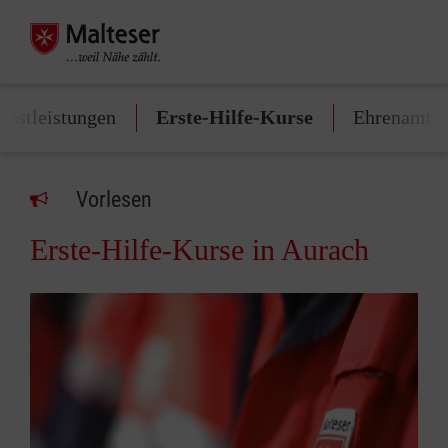
enstleistungen
Erste-Hilfe-Kurse
Ehrenamt
Vorlesen
Erste-Hilfe-Kurse in Aurach