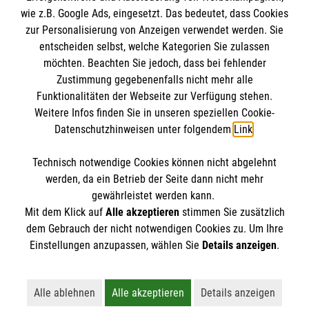
wie z.B. Google Ads, eingesetzt. Das bedeutet, dass Cookies
Datenschutz
Die Malteser
zur Personalisierung von Anzeigen verwendet werden. Sie
Barrierefreiheit
entscheiden selbst, welche Kategorien Sie zulassen
Kontakt
möchten. Beachten Sie jedoch, dass bei fehlender
Malteser in Deutschland
Zustimmung gegebenenfalls nicht mehr alle
Malteserorden
Funktionalitäten der Webseite zur Verfügung stehen.
Spendenkonto
Weitere Infos finden Sie in unseren speziellen Cookie-
Sharepoint
Datenschutzhinweisen unter folgendem
Link
.
Malteser Hilfsdienst e.V.
Technisch notwendige Cookies können nicht abgelehnt
Liga-Bank Eichstätt
So finden Sie uns
werden, da ein Betrieb der Seite dann nicht mehr
DE58 7509 0300 0007 6122 22
gewährleistet werden kann.
Mit dem Klick auf
Alle akzeptieren
stimmen Sie zusätzlich
GENODEF1M05
Wassergasse 8
dem Gebrauch der nicht notwendigen Cookies zu. Um Ihre
Der Malteser Hilfsdienst e.V. ist als eingetragene
Einstellungen anzupassen, wählen Sie
Details anzeigen
.
91589 Aurach
gemeinnützige Organisation von der Körperschaft- und
E-Mail schreiben
Gewerbesteuer befreit.
Alle ablehnen
Alle akzeptieren
Details anzeigen
Lehnt alle nicht-essentiellen Cookies ab
Akzeptiert alle Cookies einschließl
Öffnet detaillie