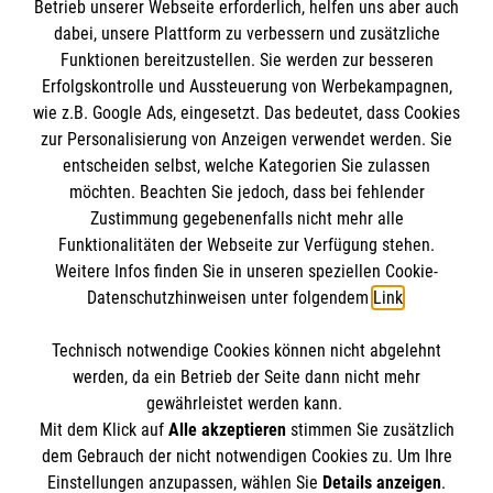
Betrieb unserer Webseite erforderlich, helfen uns aber auch
Informationen
dabei, unsere Plattform zu verbessern und zusätzliche
Funktionen bereitzustellen. Sie werden zur besseren
Erfolgskontrolle und Aussteuerung von Werbekampagnen,
Impressum
wie z.B. Google Ads, eingesetzt. Das bedeutet, dass Cookies
Datenschutz
Die Malteser
zur Personalisierung von Anzeigen verwendet werden. Sie
Barrierefreiheit
entscheiden selbst, welche Kategorien Sie zulassen
Kontakt
möchten. Beachten Sie jedoch, dass bei fehlender
Malteser in Deutschland
Zustimmung gegebenenfalls nicht mehr alle
Funktionalitäten der Webseite zur Verfügung stehen.
Malteserorden
Spendenkonto
Weitere Infos finden Sie in unseren speziellen Cookie-
Sharepoint
Datenschutzhinweisen unter folgendem
Link
.
Malteser Hilfsdienst e.V.
Technisch notwendige Cookies können nicht abgelehnt
Pax-Bank für Kirche und Caritas eG
So finden Sie uns
werden, da ein Betrieb der Seite dann nicht mehr
IBAN: DE66 3706 0193 4001 1550 38
gewährleistet werden kann.
Mit dem Klick auf
Alle akzeptieren
stimmen Sie zusätzlich
BIC / S.W.I.F.T: GENODED1PAX
Vogelsbergstraße 46
dem Gebrauch der nicht notwendigen Cookies zu. Um Ihre
Der Malteser Hilfsdienst e.V. ist als eingetragene
Einstellungen anzupassen, wählen Sie
Details anzeigen
.
63674 Altenstadt