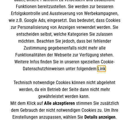
Funktionen bereitzustellen. Sie werden zur besseren
Erfolgskontrolle und Aussteuerung von Werbekampagnen,
Impressum
wie z.B. Google Ads, eingesetzt. Das bedeutet, dass Cookies
Datenschutz
Die Malteser
zur Personalisierung von Anzeigen verwendet werden. Sie
Barrierefreiheit
entscheiden selbst, welche Kategorien Sie zulassen
Kontakt
möchten. Beachten Sie jedoch, dass bei fehlender
Malteser in Deutschland
Zustimmung gegebenenfalls nicht mehr alle
Malteserorden
Funktionalitäten der Webseite zur Verfügung stehen.
Spendenkonto
Weitere Infos finden Sie in unseren speziellen Cookie-
Sharepoint
Datenschutzhinweisen unter folgendem
Link
.
Malteser Hilfsdienst e.V.
Technisch notwendige Cookies können nicht abgelehnt
Pax-Bank für Kirche und Caritas eG
So finden Sie uns
werden, da ein Betrieb der Seite dann nicht mehr
IBAN: DE67 3706 0193 4001 1550 20
gewährleistet werden kann.
Mit dem Klick auf
Alle akzeptieren
stimmen Sie zusätzlich
BIC / S.W.I.F.T: GENODED1PAX
Hauptstraße 37
dem Gebrauch der nicht notwendigen Cookies zu. Um Ihre
Der Malteser Hilfsdienst e.V. ist als eingetragene
Einstellungen anzupassen, wählen Sie
Details anzeigen
.
69518 Absteinach
gemeinnützige Organisation von der Körperschaft- und
Telefon: 06207 7962