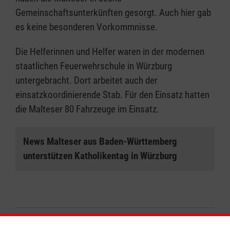
Gemeinschaftsunterkünften gesorgt. Auch hier gab
es keine besonderen Vorkommnisse.
Die Helferinnen und Helfer waren in der modernen
staatlichen Feuerwehrschule in Würzburg
untergebracht. Dort arbeitet auch der
einsatzkoordinierende Stab. Für den Einsatz hatten
die Malteser 80 Fahrzeuge im Einsatz.
News Malteser aus Baden-Württemberg
unterstützen Katholikentag in Würzburg
Zurück zu allen Meldungen