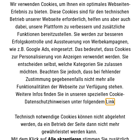
Wir verwenden Cookies, um Ihnen ein optimales Webseiten-
Erlebnis zu bieten. Diese Cookies sind für den technischen
Betrieb unserer Webseite erforderlich, helfen uns aber auch
dabei, unsere Plattform zu verbessern und zusätzliche
Funktionen bereitzustellen. Sie werden zur besseren
Erfolgskontrolle und Aussteuerung von Werbekampagnen,
Informationen
wie z.B. Google Ads, eingesetzt. Das bedeutet, dass Cookies
zur Personalisierung von Anzeigen verwendet werden. Sie
entscheiden selbst, welche Kategorien Sie zulassen
Impressum
möchten. Beachten Sie jedoch, dass bei fehlender
Datenschutz
Die Malteser
Zustimmung gegebenenfalls nicht mehr alle
Funktionalitäten der Webseite zur Verfügung stehen.
Barrierefreiheit
Weitere Infos finden Sie in unseren speziellen Cookie-
Kontakt
Datenschutzhinweisen unter folgendem
Link
.
Malteser in Deutschland
Malteserorden
Technisch notwendige Cookies können nicht abgelehnt
Sharepoint
So finden Sie uns
werden, da ein Betrieb der Seite dann nicht mehr
gewährleistet werden kann.
Mit dem Klick auf
Alle akzeptieren
stimmen Sie zusätzlich