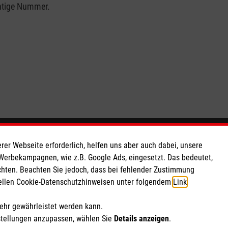
chtige Nummer.
So finden Sie uns
rer Webseite erforderlich, helfen uns aber auch dabei, unsere
 Werbekampagnen, wie z.B. Google Ads, eingesetzt. Das bedeutet,
chten. Beachten Sie jedoch, dass bei fehlender Zustimmung
Gerokstraße 2
ziellen Cookie-Datenschutzhinweisen unter folgendem
Link
.
73431 Aalen
Telefon: 07361 9394 0
mehr gewährleistet werden kann.
malteser.aalen@malteser.org
stellungen anzupassen, wählen Sie
Details anzeigen
.