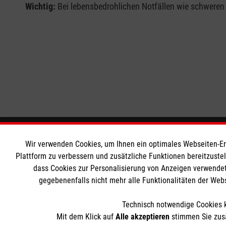
Wichtig:
Bei lebensbedrohlichen Notfällen wie schweren 
Informationen
Die Malt
Wir verwenden Cookies, um Ihnen ein optimales Webseiten-Erle
Plattform zu verbessern und zusätzliche Funktionen bereitzuste
dass Cookies zur Personalisierung von Anzeigen verwendet
Impressum
Malteser in
gegebenenfalls nicht mehr alle Funktionalitäten der Web
Datenschutz
Malteseror
Barrierefreiheit
Sharepoint
Technisch notwendige Cookies k
Kontakt
Mit dem Klick auf
Alle akzeptieren
stimmen Sie zusä