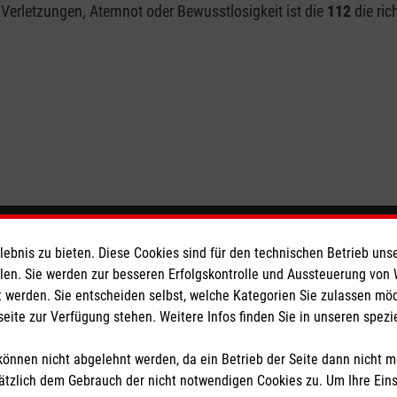
Verletzungen, Atemnot oder Bewusstlosigkeit ist die
112
die ri
eser
bnis zu bieten. Diese Cookies sind für den technischen Betrieb unse
llen. Sie werden zur besseren Erfolgskontrolle und Aussteuerung von
 werden. Sie entscheiden selbst, welche Kategorien Sie zulassen mö
 Deutschland
seite zur Verfügung stehen. Weitere Infos finden Sie in unseren spe
den
önnen nicht abgelehnt werden, da ein Betrieb der Seite dann nicht 
tzlich dem Gebrauch der nicht notwendigen Cookies zu. Um Ihre Ein