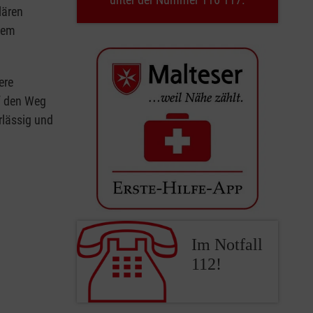
lären
dem
ere
f den Weg
rlässig und
Im Notfall
112!