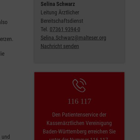
Selina Schwarz
Leitung Ärztlicher
Bereitschaftsdienst
also
Tel.
07361 9394-0
Selina.Schwarz@malteser.org
erzen.
Nachricht senden
ie
116 117
Den Patientenservice der
Kassenärztlichen Vereinigung
Baden-Württemberg erreichen Sie
n
und
unter der Nummer 116 117.