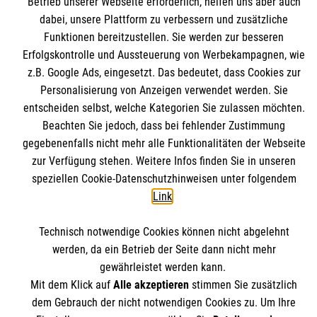
Betrieb unserer Webseite erforderlich, helfen uns aber auch
dabei, unsere Plattform zu verbessern und zusätzliche
Funktionen bereitzustellen. Sie werden zur besseren
Augenkrankheiten im Alter
Erfolgskontrolle und Aussteuerung von Werbekampagnen, wie
z.B. Google Ads, eingesetzt. Das bedeutet, dass Cookies zur
Personalisierung von Anzeigen verwendet werden. Sie
entscheiden selbst, welche Kategorien Sie zulassen möchten.
Themenübersicht
Über dieses Magazin
Beachten Sie jedoch, dass bei fehlender Zustimmung
gegebenenfalls nicht mehr alle Funktionalitäten der Webseite
Kontakt
Impressum
zur Verfügung stehen. Weitere Infos finden Sie in unseren
speziellen Cookie-Datenschutzhinweisen unter folgendem
Datenschutz
Malteser.de
Link
.
Technisch notwendige Cookies können nicht abgelehnt
werden, da ein Betrieb der Seite dann nicht mehr
gewährleistet werden kann.
Mit dem Klick auf
Alle akzeptieren
stimmen Sie zusätzlich
dem Gebrauch der nicht notwendigen Cookies zu. Um Ihre