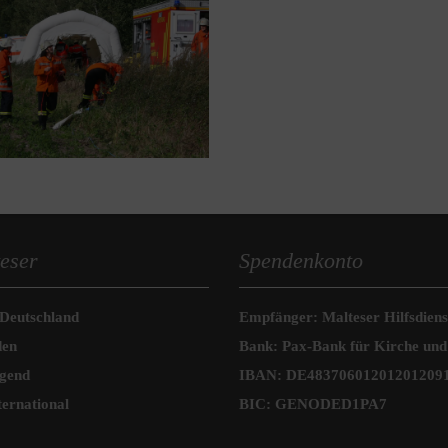
eser
Spendenkonto
 Deutschland
Empfänger: Malteser Hilfsdienst
den
Bank: Pax-Bank für Kirche und
ugend
IBAN: DE48370601201201209
ternational
BIC: GENODED1PA7