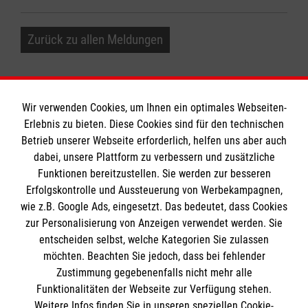
Zurück zu allen Meldungen
Wir verwenden Cookies, um Ihnen ein optimales Webseiten-
Erlebnis zu bieten. Diese Cookies sind für den technischen
Informationen
Betrieb unserer Webseite erforderlich, helfen uns aber auch
dabei, unsere Plattform zu verbessern und zusätzliche
Funktionen bereitzustellen. Sie werden zur besseren
Erfolgskontrolle und Aussteuerung von Werbekampagnen,
Impressum
wie z.B. Google Ads, eingesetzt. Das bedeutet, dass Cookies
Datenschutz
Die Malteser
zur Personalisierung von Anzeigen verwendet werden. Sie
Kontakt
entscheiden selbst, welche Kategorien Sie zulassen
Barrierefreiheit
möchten. Beachten Sie jedoch, dass bei fehlender
Malteser in Deutschland
Zustimmung gegebenenfalls nicht mehr alle
Malteserorden
Funktionalitäten der Webseite zur Verfügung stehen.
Spendenkonto
Weitere Infos finden Sie in unseren speziellen Cookie-