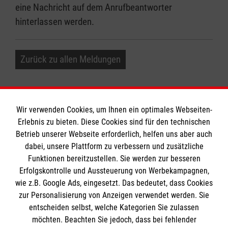
eine Nachricht auf dem Anrufbeantworter
hinterlassen werden.
Zurück zu allen Meldungen
Wir verwenden Cookies, um Ihnen ein optimales Webseiten-
Erlebnis zu bieten. Diese Cookies sind für den technischen
Betrieb unserer Webseite erforderlich, helfen uns aber auch
Informationen
dabei, unsere Plattform zu verbessern und zusätzliche
Funktionen bereitzustellen. Sie werden zur besseren
Erfolgskontrolle und Aussteuerung von Werbekampagnen,
Impressum
wie z.B. Google Ads, eingesetzt. Das bedeutet, dass Cookies
Datenschutz
Die Malteser
zur Personalisierung von Anzeigen verwendet werden. Sie
Kontakt
entscheiden selbst, welche Kategorien Sie zulassen
Barrierefreiheit
möchten. Beachten Sie jedoch, dass bei fehlender
Malteser in Deutschland