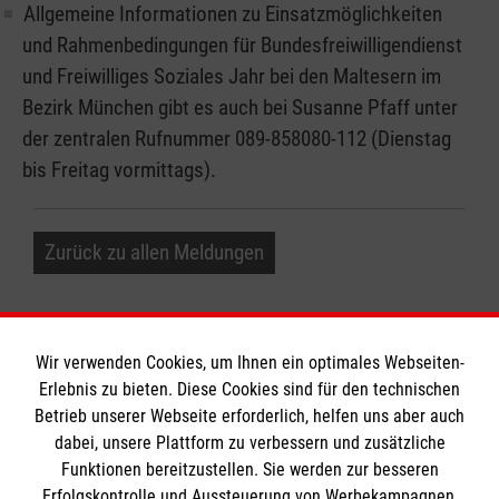
Allgemeine Informationen zu Einsatzmöglichkeiten
und Rahmenbedingungen für Bundesfreiwilligendienst
und Freiwilliges Soziales Jahr bei den Maltesern im
Bezirk München gibt es auch bei Susanne Pfaff unter
der zentralen Rufnummer 089-858080-112 (Dienstag
bis Freitag vormittags).
Zurück zu allen Meldungen
Wir verwenden Cookies, um Ihnen ein optimales Webseiten-
Erlebnis zu bieten. Diese Cookies sind für den technischen
Betrieb unserer Webseite erforderlich, helfen uns aber auch
Informationen
dabei, unsere Plattform zu verbessern und zusätzliche
Funktionen bereitzustellen. Sie werden zur besseren
Erfolgskontrolle und Aussteuerung von Werbekampagnen,
Impressum