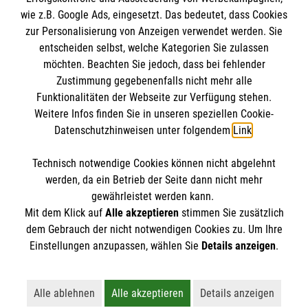
wie z.B. Google Ads, eingesetzt. Das bedeutet, dass Cookies
Datenschutz
Die Malteser
zur Personalisierung von Anzeigen verwendet werden. Sie
Kontakt
entscheiden selbst, welche Kategorien Sie zulassen
Barrierefreiheit
möchten. Beachten Sie jedoch, dass bei fehlender
Malteser in Deutschland
Zustimmung gegebenenfalls nicht mehr alle
Funktionalitäten der Webseite zur Verfügung stehen.
Malteserorden
Spendenkonto
Weitere Infos finden Sie in unseren speziellen Cookie-
Sharepoint
Datenschutzhinweisen unter folgendem
Link
.
Empfänger: Malteser Hilfsdienst e.V.
Technisch notwendige Cookies können nicht abgelehnt
Bank: PAX Bank für Kirche und Caritas eG
So finden Sie uns
werden, da ein Betrieb der Seite dann nicht mehr
IBAN: DE43370601201201213580
gewährleistet werden kann.
Mit dem Klick auf
Alle akzeptieren
stimmen Sie zusätzlich
BIC: GENODED1PA7
Untermarkt 17
dem Gebrauch der nicht notwendigen Cookies zu. Um Ihre
Der Malteser Hilfsdienst e.V. ist als eingetragene
Einstellungen anzupassen, wählen Sie
Details anzeigen
.
82515 Wolfratshausen
gemeinnützige Organisation von der Körperschaft- und
Telefon: 08171 34791810
Gewerbesteuer befreit.
Email:
malteser.wolfratshausen@malteser.org
Alle ablehnen
Alle akzeptieren
Details anzeigen
Lehnt alle nicht-essentiellen Cookies ab
Akzeptiert alle Cookies einschließl
Öffnet detaillie