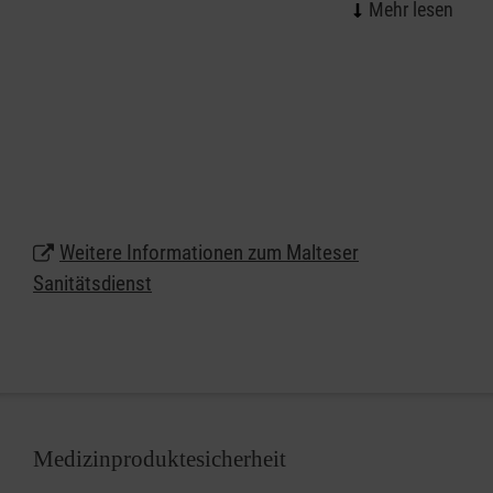
Mitarbeitenden des Malteser Sanitätsdiensts leisten
wirksame Hilfe in der Notfallvorsorge.
Veranstaltungen ab einer gewissen Dimension bzw.
mit einer bestimmten Charakteristik erfordern einen
qualifizierten Sanitätsdienst. Überall da, wo viele
Menschen zusammenkommen, erhöht sich
naturgemäß das Notfallrisiko. Neben der freiwilligen
Absicherung umsichtiger Veranstalter ergibt sich
Weitere Informationen zum Malteser
die Notwendigkeit eines Sanitätsdienstes nicht
Sanitätsdienst
zuletzt aus gesetzlichen Vorschriften und zum
Beispiel den Auflagen von Sportverbänden für die
Durchführung von Wettkämpfen.
Medizinproduktesicherheit