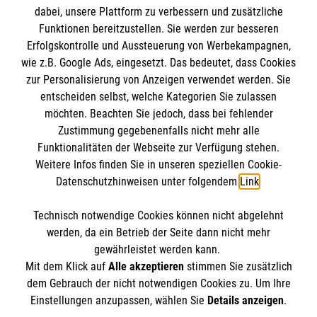
dabei, unsere Plattform zu verbessern und zusätzliche
Funktionen bereitzustellen. Sie werden zur besseren
Erfolgskontrolle und Aussteuerung von Werbekampagnen,
Impressum
wie z.B. Google Ads, eingesetzt. Das bedeutet, dass Cookies
Datenschutz
Die Malteser
zur Personalisierung von Anzeigen verwendet werden. Sie
Barrierefreiheit
entscheiden selbst, welche Kategorien Sie zulassen
Kontakt
möchten. Beachten Sie jedoch, dass bei fehlender
Malteser in Deutschland
Zustimmung gegebenenfalls nicht mehr alle
Malteserorden
Funktionalitäten der Webseite zur Verfügung stehen.
Spendenkonto
Weitere Infos finden Sie in unseren speziellen Cookie-
Sharepoint
Datenschutzhinweisen unter folgendem
Link
.
Empfänger: Malteser Hilfsdienst e.V.
Technisch notwendige Cookies können nicht abgelehnt
IBAN: DE95 6645 0050 0000 3600 66
So finden Sie uns
werden, da ein Betrieb der Seite dann nicht mehr
BIC: SOLADES1OFG
gewährleistet werden kann.
Mit dem Klick auf
Alle akzeptieren
stimmen Sie zusätzlich
Friedenstr. 16
dem Gebrauch der nicht notwendigen Cookies zu. Um Ihre
Der Malteser Hilfsdienst e.V. ist als eingetragene
Einstellungen anzupassen, wählen Sie
Details anzeigen
.
77654 Offenburg
gemeinnützige Organisation von der Körperschaft- und