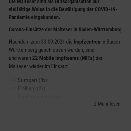
Die Malteser sind als Hilfsorganisation auf
weiterhin am gesellschaftlichen Leben teilnehmen.
vielfältige Weise in die Bewältigung der COVID-19-
Ablauf
Pandemie eingebunden.
Kontaktieren Sie zunächst die jeweilige
Corona-Einsätze der Malteser in Baden-Württemberg
Ansprechperson.
Nachdem zum 30.09.2021 die
Impfzentren
in Baden-
Württemberg geschlossen wurden, sind
Geben Sie Ihre Bestellung auf. Der
und waren
22 Mobile Impfteams (MITs)
der
Auslieferungstermin wird individuell vereinbart. Bitte
Malteser wieder im Einsatz:
beachten Sie dabei, dass Sie Ihre Bestellung
rechtzeitig mitteilen. Denn wir können eine
Stuttgart (8x)
Lieferung am selben Tag nicht garantieren.
Freiburg (2x)
Landkreis Konstanz
Um eine möglichst hohe Abdeckung des Bedarfs an
Landkreis Karlsruhe
Einkäufen zu ermöglichen, beschränkt sich der
Heidelberg
Einkauf auf maximal 25 Produkte pro Haushalt in
Ostalbkreis (3x)
handelsüblichen Mengen. Eingekauft werden
Landkreis Esslingen (3x)
Lebensmittel und Hygieneartikel, welche zur