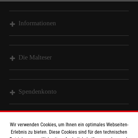
Informationen
Impressum
Datenschutz
Die Malteser
Barrierefreiheit
Kontakt
Malteser in Deutschland
Malteserorden
Spendenkonto
Sharepoint
Empfänger: Malteser Hilfsdienst e.V.
Bank: Sparkasse Wiesental
Wir verwenden Cookies, um Ihnen ein optimales Webseiten-
So finden Sie uns
Erlebnis zu bieten. Diese Cookies sind für den technischen
IBAN: DE97683515570003232774