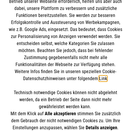
Betrieb unserer Webseite erforderlich, helfen uns aber auch
BLC: 68351557
dabei, unsere Plattform zu verbessern und zusätzliche
Gündenhausen 31
Kontonummer: 0003232774
Der Malteser Hilfsdienst e.V. ist als eingetragene
Funktionen bereitzustellen. Sie werden zur besseren
79650 Schopfheim
Erfolgskontrolle und Aussteuerung von Werbekampagnen,
gemeinnützige Organisation von der Körperschaft- und
wie z.B. Google Ads, eingesetzt. Das bedeutet, dass Cookies
Gewerbesteuer befreit.
Email:
Ehrenamt.Wiesental@malteser.org
zur Personalisierung von Anzeigen verwendet werden. Sie
entscheiden selbst, welche Kategorien Sie zulassen
Medizinproduktesicherheit
möchten. Beachten Sie jedoch, dass bei fehlender
Zustimmung gegebenenfalls nicht mehr alle
Gemäß § 6 Abs. 1 MPBetreibV müssen
Funktionalitäten der Webseite zur Verfügung stehen.
Gesundheitseinrichtungen einen Beauftragten für
Weitere Infos finden Sie in unseren speziellen Cookie-
Datenschutzhinweisen unter folgendem
Link
.
Medizinproduktesicherheit bestimmen. Nach Abs. 4 muss
eine Funktions-E-Mail-Adresse des Beauftragten für
Technisch notwendige Cookies können nicht abgelehnt
Medizinproduktesicherheit auf der Internetseite der
werden, da ein Betrieb der Seite dann nicht mehr
gewährleistet werden kann.
Gesundheitseinrichtung bekannt gemacht werden. Den
Mit dem Klick auf
Alle akzeptieren
stimmen Sie zusätzlich
Beauftragten für Medizinproduktesicherheit im Malteser
dem Gebrauch der nicht notwendigen Cookies zu. Um Ihre
Rettungsdienst können Sie unter
Beauftragter.MP-
Einstellungen anzupassen, wählen Sie
Details anzeigen
.