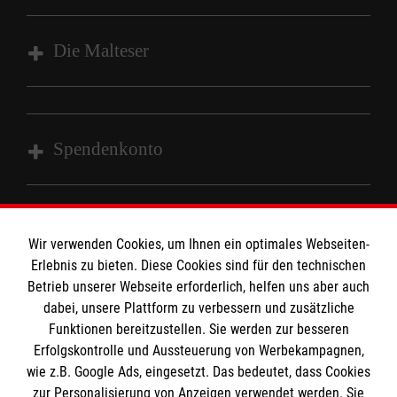
Impressum
Datenschutz
Die Malteser
Barrierefreiheit
Kontakt
Malteser in Deutschland
Malteserorden
Spendenkonto
Sharepoint
Empfänger: Malteser Hilfsdienst e.V.
Bank: Sparkasse Wiesental
Wir verwenden Cookies, um Ihnen ein optimales Webseiten-
So finden Sie uns
Erlebnis zu bieten. Diese Cookies sind für den technischen
IBAN: DE97683515570003232774
Betrieb unserer Webseite erforderlich, helfen uns aber auch
BLC: 68351557
dabei, unsere Plattform zu verbessern und zusätzliche
Gündenhausen 31
Kontonummer: 0003232774
Der Malteser Hilfsdienst e.V. ist als eingetragene
Funktionen bereitzustellen. Sie werden zur besseren
79650 Schopfheim
Erfolgskontrolle und Aussteuerung von Werbekampagnen,
gemeinnützige Organisation von der Körperschaft- und
wie z.B. Google Ads, eingesetzt. Das bedeutet, dass Cookies
Gewerbesteuer befreit.
Email:
Ehrenamt.Wiesental@malteser.org
zur Personalisierung von Anzeigen verwendet werden. Sie