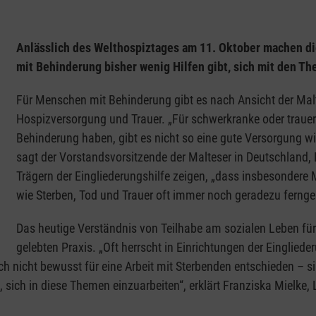
Anlässlich des Welthospiztages am 11. Oktober machen di
mit Behinderung bisher wenig Hilfen gibt, sich mit den T
Für Menschen mit Behinderung gibt es nach Ansicht der Malt
Hospizversorgung und Trauer. „Für schwerkranke oder trauer
Behinderung haben, gibt es nicht so eine gute Versorgung w
sagt der Vorstandsvorsitzende der Malteser in Deutschland
Trägern der Eingliederungshilfe zeigen, „dass insbesonder
wie Sterben, Tod und Trauer oft immer noch geradezu fernge
Das heutige Verständnis von Teilhabe am sozialen Leben fü
gelebten Praxis. „Oft herrscht in Einrichtungen der Eingliede
nicht bewusst für eine Arbeit mit Sterbenden entschieden – sind
 in diese Themen einzuarbeiten“, erklärt Franziska Mielke, Lei