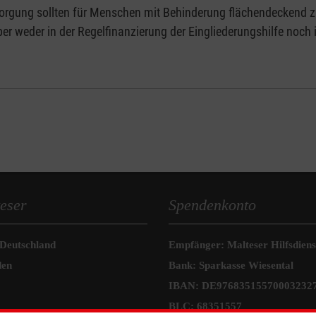
versorgung sollten für Menschen mit Behinderung flächendecken
ber weder in der Regelfinanzierung der Eingliederungshilfe noch i
eser
Spendenkonto
 Deutschland
Empfänger: Malteser Hilfsdienst
den
Bank: Sparkasse Wiesental
IBAN: DE97683515570003232
BLC: 68351557