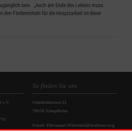
d zugänglich sein. „Auch am Ende des Lebens muss
n den Fördermitteln für die Hospizarbeit ist diese
So finden Sie uns
 e.V.
Gündenhausen 31
79650 Schopfheim
774
Email:
Ehrenamt.Wiesental@malteser.org