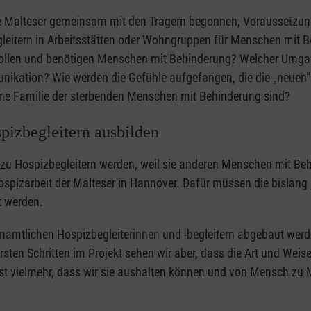
 die Malteser gemeinsam mit den Trägern begonnen, Voraussetzu
gleitern in Arbeitsstätten oder Wohngruppen für Menschen mit B
ollen und benötigen Menschen mit Behinderung? Welcher Umgang
unikation? Wie werden die Gefühle aufgefangen, die die „neue
eine Familie der sterbenden Menschen mit Behinderung sind?
izbegleitern ausbilden
 zu Hospizbegleitern werden, weil sie anderen Menschen mit B
 Hospizarbeit der Malteser in Hannover. Dafür müssen die bislang
t werden.
mtlichen Hospizbegleiterinnen und -begleitern abgebaut werd
rsten Schritten im Projekt sehen wir aber, dass die Art und Weis
ist vielmehr, dass wir sie aushalten können und von Mensch zu 