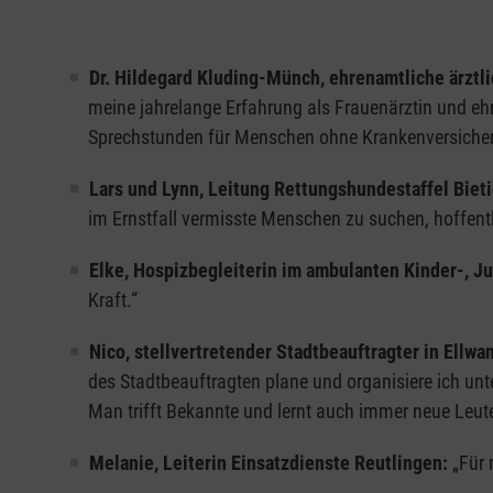
Dr. Hildegard Kluding-Münch, ehrenamtliche ärzt
meine jahrelange Erfahrung als Frauenärztin und ehr
Sprechstunden für Menschen ohne Krankenversicheru
Lars und Lynn, Leitung Rettungshundestaffel Biet
im Ernstfall vermisste Menschen zu suchen, hoffent
Elke, Hospizbegleiterin im ambulanten Kinder-, J
Kraft.“
Nico, stellvertretender Stadtbeauftragter in Ellwa
des Stadtbeauftragten plane und organisiere ich un
Man trifft Bekannte und lernt auch immer neue Leut
Melanie, Leiterin Einsatzdienste Reutlingen:
„Für 