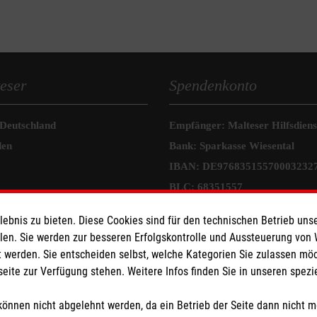
eser
Spendenkonto
 Deutschland
Empfänger: Malteser Hilfsdienst
den
Bank: Sparkasse Wiesental
IBAN: DE97683515570003232
BLC: 68351557
Kontonummer: 0003232774
bnis zu bieten. Diese Cookies sind für den technischen Betrieb unse
llen. Sie werden zur besseren Erfolgskontrolle und Aussteuerung von
tzige Organisation von der Körperschaft- und Gewerbesteuer befreit.
 werden. Sie entscheiden selbst, welche Kategorien Sie zulassen mö
seite zur Verfügung stehen. Weitere Infos finden Sie in unseren spe
önnen nicht abgelehnt werden, da ein Betrieb der Seite dann nicht 
en einen Beauftragten für Medizinproduktesicherheit bestimmen. N