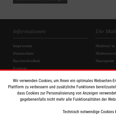
Informationen
Die Malt
Impressum
Malteser in
Datenschutz
Malteseror
Barrierefreiheit
Sharepoint
Kontakt
Wir verwenden Cookies, um Ihnen ein optimales Webseiten-Erle
Plattform zu verbessern und zusätzliche Funktionen bereitzuste
Der Malteser Hilfsdienst e.V. ist als eingetragene gemeinnü
dass Cookies zur Personalisierung von Anzeigen verwendet
gegebenenfalls nicht mehr alle Funktionalitäten der Web
Medizinproduktesicherheit
Technisch notwendige Cookies k
Gemäß § 6 Abs. 1 MPBetreibV müssen Gesundheitseinrichtung