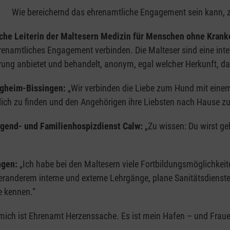
Wie bereichernd das ehrenamtliche Engagement sein kann, ze
liche Leiterin der Maltesern Medizin für Menschen ohne Kra
enamtliches Engagement verbinden. Die Malteser sind eine inter
ng anbietet und behandelt, anonym, egal welcher Herkunft, da
igheim-Bissingen:
„Wir verbinden die Liebe zum Hund mit einem
lich zu finden und den Angehörigen ihre Liebsten nach Hause z
ugend- und Familienhospizdienst Calw:
„Zu wissen: Du wirst geb
ngen:
„Ich habe bei den Maltesern viele Fortbildungsmöglichkei
teranderem interne und externe Lehrgänge, plane Sanitätsdiens
e kennen.“
mich ist Ehrenamt Herzenssache. Es ist mein Hafen – und Fraue