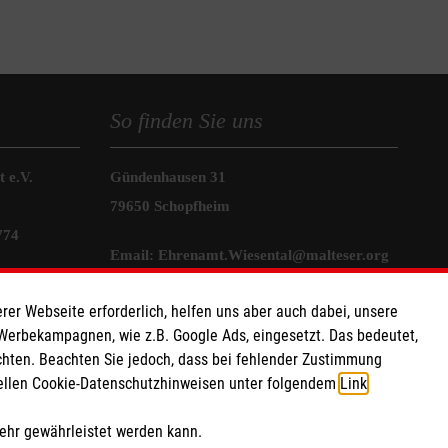
So finden Sie uns
 e.V.
Gündenhausen 31
79650 Schopfheim
774
Email:
Ehrenamt.Wiesental@malteser.org
rer Webseite erforderlich, helfen uns aber auch dabei, unsere
 Werbekampagnen, wie z.B. Google Ads, eingesetzt. Das bedeutet,
chten. Beachten Sie jedoch, dass bei fehlender Zustimmung
ziellen Cookie-Datenschutzhinweisen unter folgendem
Link
.
mehr gewährleistet werden kann.
ach Abs. 4 muss eine Funktions-E-Mail-Adresse des