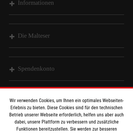
Informationen
Impressum
Datenschutz
Die Malteser
Barrierefreiheit
Kontakt
Malteser in Deutschland
Malteserorden
Spendenkonto
Sharepoint
Empfänger: Malteser Hilfsdienst e.V.
Bank: Sparkasse Wiesental
Wir verwenden Cookies, um Ihnen ein optimales Webseiten-
So finden Sie uns
Erlebnis zu bieten. Diese Cookies sind für den technischen
IBAN: DE97683515570003232774
Betrieb unserer Webseite erforderlich, helfen uns aber auch
BLC: 68351557
dabei, unsere Plattform zu verbessern und zusätzliche
Gündenhausen 31
Kontonummer: 0003232774
Der Malteser Hilfsdienst e.V. ist als eingetragene
Funktionen bereitzustellen. Sie werden zur besseren
79650 Schopfheim