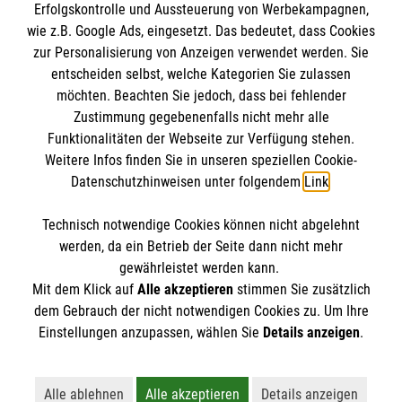
Erfolgskontrolle und Aussteuerung von Werbekampagnen,
gemeinnützige Organisation von der Körperschaft- und
wie z.B. Google Ads, eingesetzt. Das bedeutet, dass Cookies
Gewerbesteuer befreit.
Email:
Ehrenamt.Wiesental@malteser.org
zur Personalisierung von Anzeigen verwendet werden. Sie
entscheiden selbst, welche Kategorien Sie zulassen
Medizinproduktesicherheit
möchten. Beachten Sie jedoch, dass bei fehlender
Zustimmung gegebenenfalls nicht mehr alle
Gemäß § 6 Abs. 1 MPBetreibV müssen
Funktionalitäten der Webseite zur Verfügung stehen.
Gesundheitseinrichtungen einen Beauftragten für
Weitere Infos finden Sie in unseren speziellen Cookie-
Datenschutzhinweisen unter folgendem
Link
.
Medizinproduktesicherheit bestimmen. Nach Abs. 4 muss
eine Funktions-E-Mail-Adresse des Beauftragten für
Technisch notwendige Cookies können nicht abgelehnt
Medizinproduktesicherheit auf der Internetseite der
werden, da ein Betrieb der Seite dann nicht mehr
gewährleistet werden kann.
Gesundheitseinrichtung bekannt gemacht werden. Den
Mit dem Klick auf
Alle akzeptieren
stimmen Sie zusätzlich
Beauftragten für Medizinproduktesicherheit im Malteser
dem Gebrauch der nicht notwendigen Cookies zu. Um Ihre
Rettungsdienst können Sie unter
Beauftragter.MP-
Einstellungen anzupassen, wählen Sie
Details anzeigen
.
Sicherheit.Notfallvorsorge(at)malteser(dot)org
kontaktieren.
Alle ablehnen
Alle akzeptieren
Details anzeigen