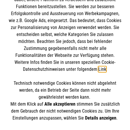
Funktionen bereitzustellen. Sie werden zur besseren
Erfolgskontrolle und Aussteuerung von Werbekampagnen,
Impressum
wie z.B. Google Ads, eingesetzt. Das bedeutet, dass Cookies
Datenschutz
Die Malteser
zur Personalisierung von Anzeigen verwendet werden. Sie
Barrierefreiheit
entscheiden selbst, welche Kategorien Sie zulassen
Kontakt
möchten. Beachten Sie jedoch, dass bei fehlender
Malteser in Deutschland
Zustimmung gegebenenfalls nicht mehr alle
Malteserorden
Funktionalitäten der Webseite zur Verfügung stehen.
Spendenkonto
Weitere Infos finden Sie in unseren speziellen Cookie-
Sharepoint
Datenschutzhinweisen unter folgendem
Link
.
Empfänger: Malteser Hilfsdienst e.V.
Technisch notwendige Cookies können nicht abgelehnt
Bank: Pax-Bank
So finden Sie uns
werden, da ein Betrieb der Seite dann nicht mehr
IBAN: DE26370601201201211170
gewährleistet werden kann.
Mit dem Klick auf
Alle akzeptieren
stimmen Sie zusätzlich
BIC: GENODED1PA7
Stielstraße 11
dem Gebrauch der nicht notwendigen Cookies zu. Um Ihre
Der Malteser Hilfsdienst e.V. ist als eingetragene
Einstellungen anzupassen, wählen Sie
Details anzeigen
.
65201 Wiesbaden
gemeinnützige Organisation von der Körperschaft- und
Telefon: 0611 1745365-32