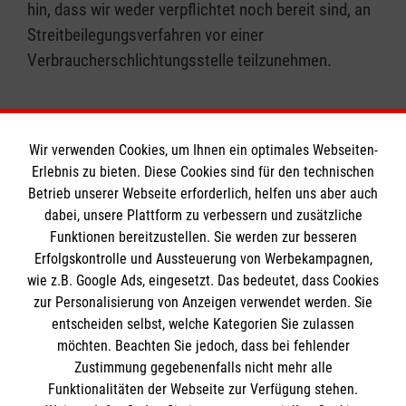
hin, dass wir weder verpflichtet noch bereit sind, an
Streitbeilegungsverfahren vor einer
Verbraucherschlichtungsstelle teilzunehmen.
Wir verwenden Cookies, um Ihnen ein optimales Webseiten-
Erlebnis zu bieten. Diese Cookies sind für den technischen
Informationen
Betrieb unserer Webseite erforderlich, helfen uns aber auch
dabei, unsere Plattform zu verbessern und zusätzliche
Funktionen bereitzustellen. Sie werden zur besseren
Erfolgskontrolle und Aussteuerung von Werbekampagnen,
Impressum
wie z.B. Google Ads, eingesetzt. Das bedeutet, dass Cookies
Datenschutz
Die Malteser
zur Personalisierung von Anzeigen verwendet werden. Sie
Barrierefreiheit
entscheiden selbst, welche Kategorien Sie zulassen
Kontakt
möchten. Beachten Sie jedoch, dass bei fehlender
Malteser in Deutschland
Zustimmung gegebenenfalls nicht mehr alle
Malteserorden
Funktionalitäten der Webseite zur Verfügung stehen.
Spendenkonto