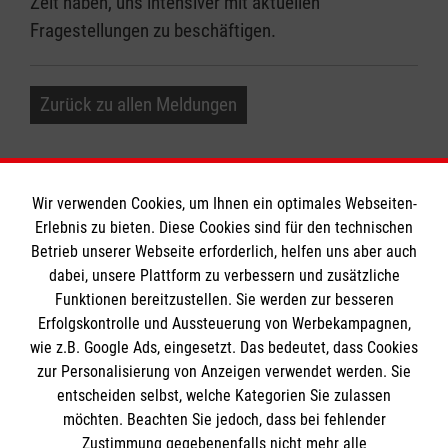
Zeit haben, uns intensiver mit aktuellen
Fragestellungen zu beschäftigen.
Zurück zu allen Meldungen
Wir verwenden Cookies, um Ihnen ein optimales Webseiten-
Erlebnis zu bieten. Diese Cookies sind für den technischen
Informationen
Betrieb unserer Webseite erforderlich, helfen uns aber auch
dabei, unsere Plattform zu verbessern und zusätzliche
Funktionen bereitzustellen. Sie werden zur besseren
Erfolgskontrolle und Aussteuerung von Werbekampagnen,
Impressum
wie z.B. Google Ads, eingesetzt. Das bedeutet, dass Cookies
Datenschutz
Die Malteser
zur Personalisierung von Anzeigen verwendet werden. Sie
Kontakt
entscheiden selbst, welche Kategorien Sie zulassen
Barrierefreiheit
möchten. Beachten Sie jedoch, dass bei fehlender
Malteser in Deutschland
Zustimmung gegebenenfalls nicht mehr alle